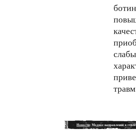
ботин
повы
качес
приоб
слаб
харак
приве
травм
Новости
: Модное направление в стил