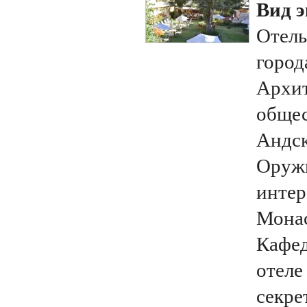
Вид э
Отель
город
Архит
общес
Андск
Оружи
интер
Монас
Кафед
отеле
секре