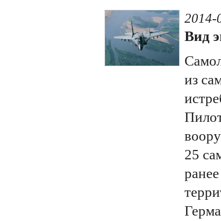
2014-
Вид э
Самол
из са
истре
Пилот
воору
25 са
ранее
терр
Герма