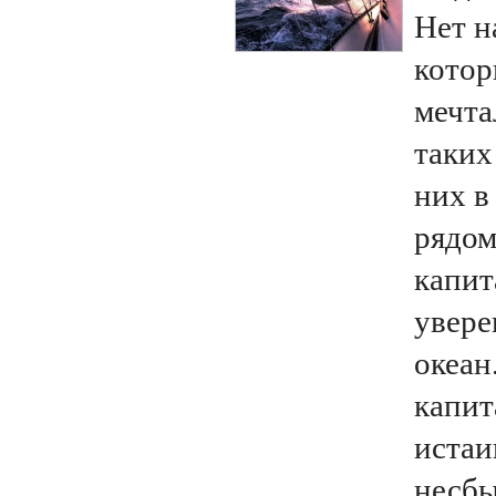
Нет н
котор
мечта
таких
них в
рядом
капит
увере
океан
капит
истаи
несбы