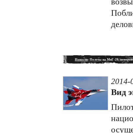
возвы
Побли
делов
Новости
: Полеты на МиГ-29, невероя
2014-
Вид э
Пилот
нацио
осуще