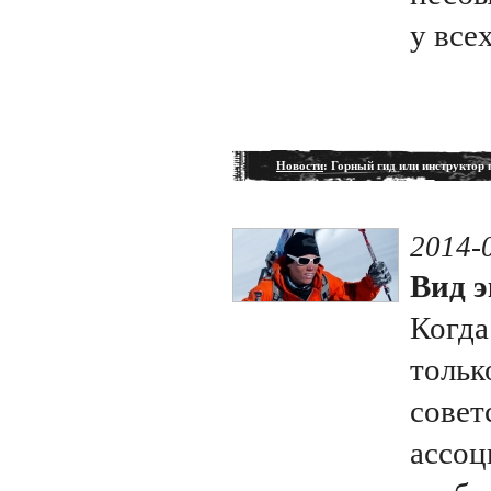
у вс
Новости
: Горный гид или инструктор
2014-
Вид э
Когда
тольк
совет
ассоц