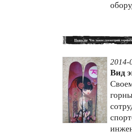
обору
Новости
: Что такое геометрия горны
2014-
Вид э
Своем
горны
сотру
спорт
инжен