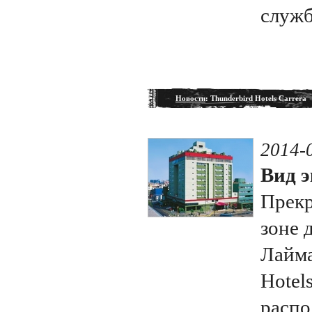
служб
Новости
: Thunderbird Hotels Carrera
2014-
Вид э
Прекр
зоне 
Лайма
Hotel
распо