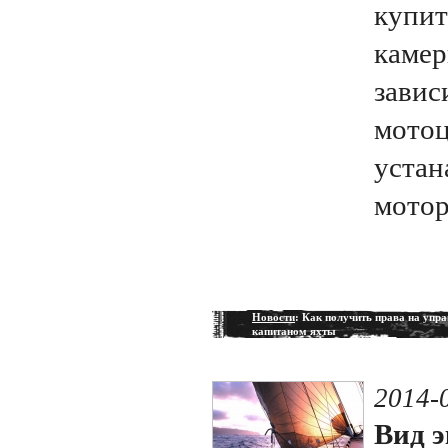
купит
камер
завис
мотоц
устан
мотор
Новости
: Как получить права на упра
капитаном яхты
2014-
Вид э