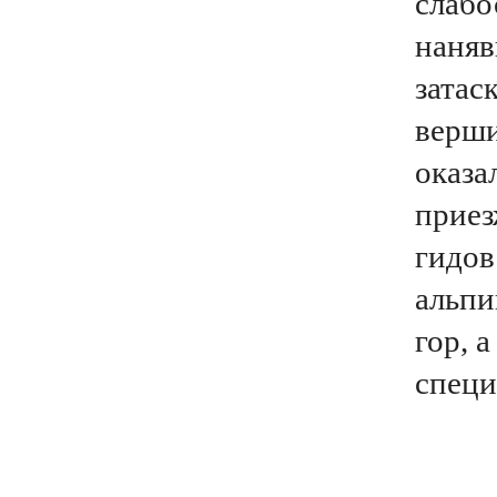
слабо
наняв
затас
верши
оказа
приез
гидов
альпи
гор, 
специ