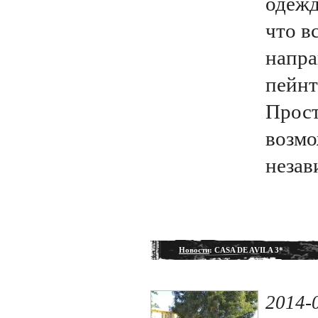
одежд
что в
напра
пейнт
Прост
возмо
незав
Новости
: CASA DE AVILA 3*
2014-