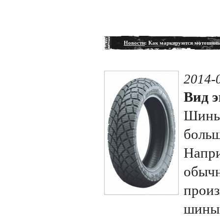
Новости
: Как маркируются мотошины
2014-
Вид э
Шины 
больш
Напри
обычн
произ
шины,