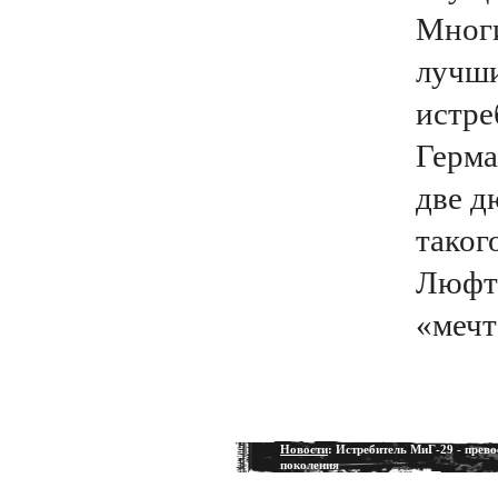
Многи
лучш
истре
Герма
две д
таког
Люфтв
«мечт
Новости
: Истребитель МиГ-29 - прев
поколения