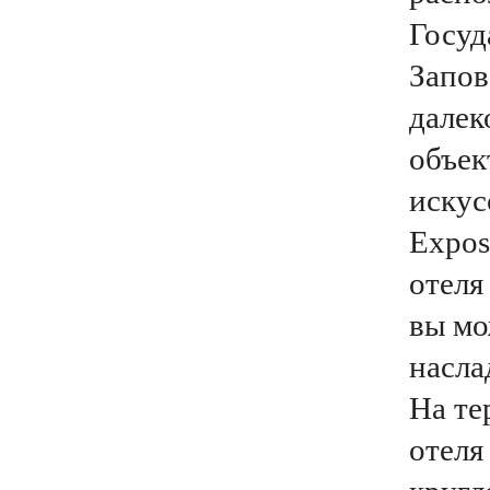
Госуд
Запов
далек
объек
искус
Expos
отеля
вы мо
насла
На те
отеля