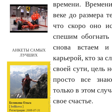
времени. Времен
веке до размера т
что скоро оно и
спешим обогнать 
снова встаем и
АНКЕТЫ САМЫХ
ЛУЧШИХ
карьерой, кто за с
своей сути, цель н
просто все знаю
только в этом слу
свое счастье.
Беликова Ольга
[
belikova
]
Регистрация:
2008-07-31