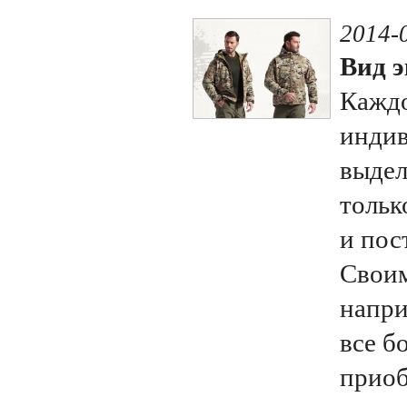
2014-
Вид э
Каждо
индив
выдел
тольк
и пос
Своим
напри
все б
приоб