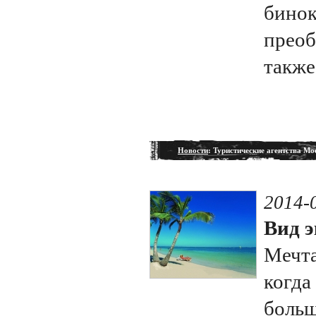
бинок
преоб
также
Новости
: Туристические агентства М
2014-
Вид э
Мечта
когда
больш