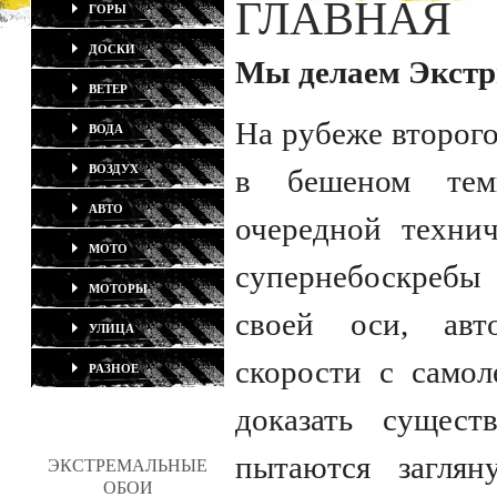
ГЛАВНАЯ
ГОРЫ
ДОСКИ
Мы делаем Экстр
ВЕТЕР
На рубеже второго
ВОДА
ВОЗДУХ
в бешеном тем
АВТО
очередной техни
МОТО
супернебоскребы
МОТОРЫ
своей оси, авт
УЛИЦА
скорости с самол
РАЗНОЕ
доказать сущест
пытаются загля
ЭКСТРЕМАЛЬНЫЕ
ОБОИ