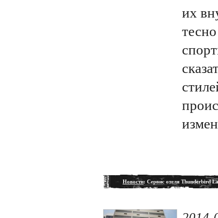
их вн
тесно
спорт
сказа
стиле
проис
измен
Новости
: Сервис отеля Thunderbird La
2014-