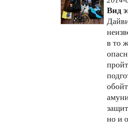
2014-
Вид э
Дайви
неизв
в то 
опасн
пройт
подго
обойт
амуни
защит
но и 