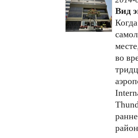
Вид э
Когда
самол
месте
во вр
тридц
аэроп
Intern
Thund
ранне
райо