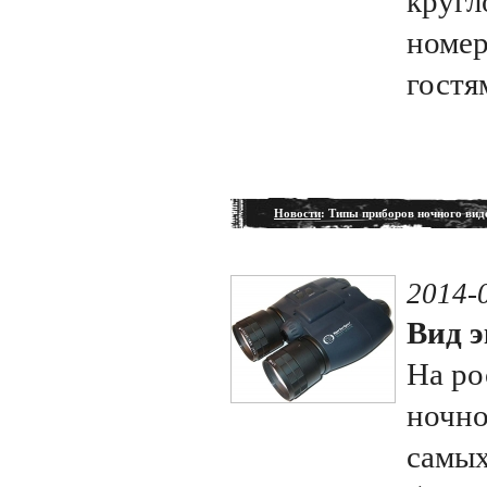
кругл
номер
гостя
Новости
: Типы приборов ночного вид
2014-
Вид э
На ро
ночно
самых