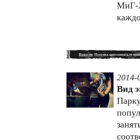
МиГ-2
каждо
Новости
: Покупка кроссовок для пар
2014-
Вид э
Парку
попул
занят
соотв