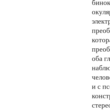
бинок
окуля
элект
преоб
котор
преоб
оба г
наблю
челов
и с п
конст
стере