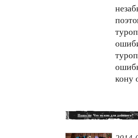
незаб
поэто
туроп
ошиби
туроп
ошибк
кону 
Новости
: Что нужно для дайвинга?