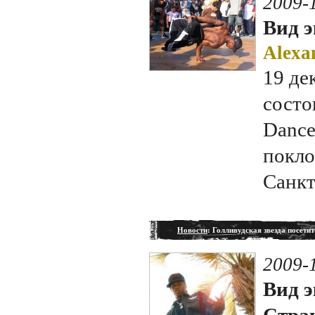
2009-
Вид э
Alexa
19 де
cосто
Dance
покло
Санкт
Новости
: Голливудская звезда посети
2009-
Вид э