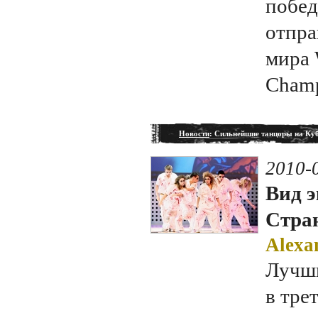
побед
отпра
мира 
Champ
Новости
: Сильнейшие танцоры на Куб
2010-
Вид э
Стран
Alexa
Лучши
в тре