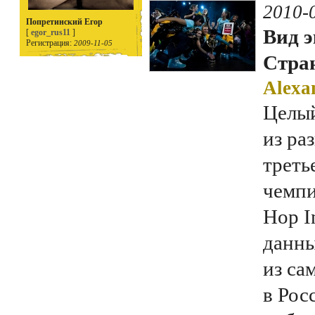
2010-
Попретинский Егор
Вид э
[
egor_rus11
]
Регистрация:
2009-11-05
Стран
Alexa
Целый
из ра
треть
чемпи
Hop I
данны
из са
в Рос