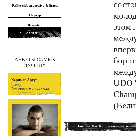
состо
Roller club aggressive & fitness
молод
Паркур
этом 
Пейнтбол
РАЗНОЕ
между
вперв
борот
АНКЕТЫ САМЫХ
ЛУЧШИХ
межд
Каримов Артур
UDO W
[
rixxy
]
Регистрация:
2008-12-04
Champ
(Вели
Новости
: Лас-Вегас ждет своих чемпи