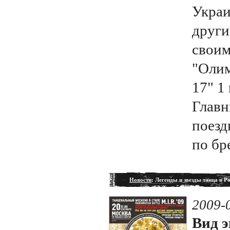
Украи
други
своим
"Оли
17" 1
Главн
поезд
по бр
Новости
: Легенды и звезды танца в Р
2009-
Вид э