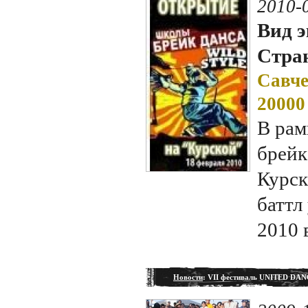
2010-
Вид э
Стран
Савче
20000
В рам
брейк
Курск
баттл
2010 
Новости
: VII фестиваль UNITED DA