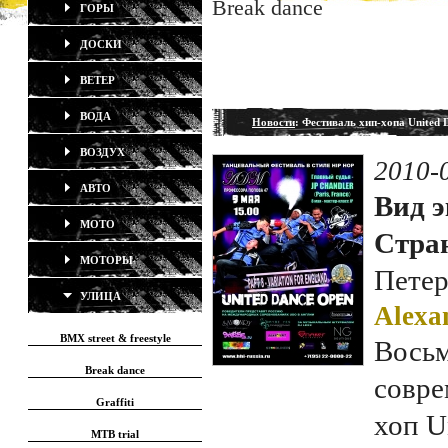
Break dance
ГОРЫ
ДОСКИ
ВЕТЕР
ВОДА
Новости
: Фестиваль хип-хопа United 
ВОЗДУХ
2010-
АВТО
Вид э
МОТО
Стран
МОТОРЫ
Петер
УЛИЦА
Alexa
BMX street & freestyle
Восьм
Break dance
совре
Graffiti
хоп U
MTB trial