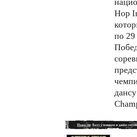
нацио
Hop I
котор
по 29
Побед
сорев
предс
чемпи
дансу
Champ
Новости
: Батл учеников и джем-сесс