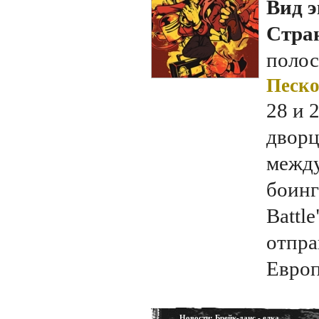
Вид э
Стран
полос
Песко
28 и 
дворц
между
боинг
Battl
отпра
Европ
Новости
: Брейк-данс - елка