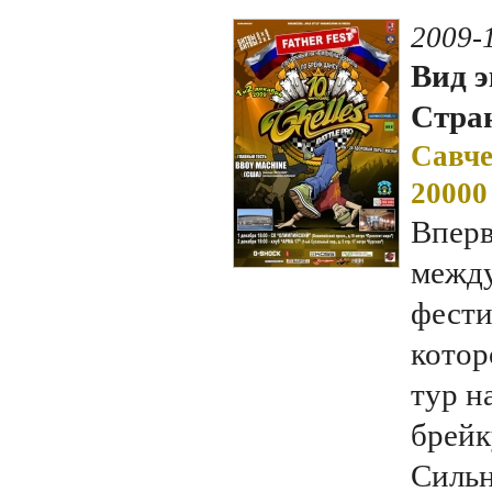
2009-
Вид э
Стран
Савче
20000
Вперв
между
фести
котор
тур н
брейку
Сильн