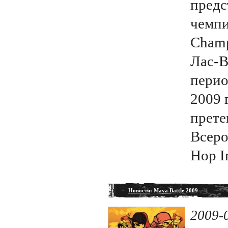
предс
чемпи
Champ
Лас-В
перио
2009 
прете
Всеро
Hop I
Новости
: Maya Battle 2009
2009-