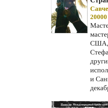
Стран
Савче
20000
Масте
масте
США, 
Стефа
други
испол
и Сан
декаб
Новости
: Международный брейк-данс 