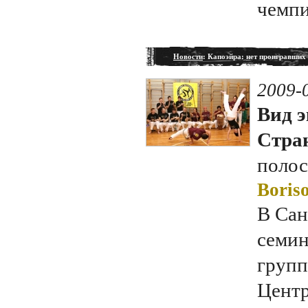
чемпи
Новости
: Капоэйра: нет проигравших 
2009-
Вид э
Стран
полос
Boriso
В Сан
семин
групп
Центр