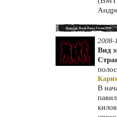
(BMT 
Андре
Новости
: Break Dance Forum 2008
2008-
Вид э
Стран
полос
Карим
В нач
павил
килов
споко