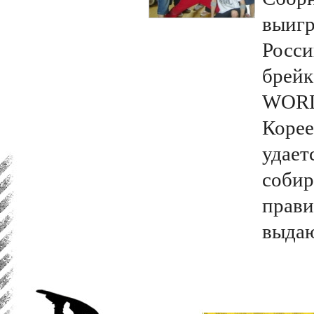
выигр
Росси
брей
WORL
Корее
удает
собир
прави
выдаю