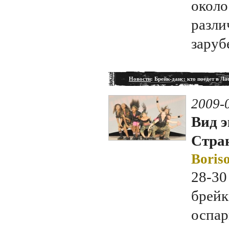
около
разли
заруб
Новости
: Брейк-данс: кто поедет в Ла
2009-
Вид э
Стран
Boriso
28-30
брейк
оспар