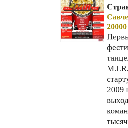
Стран
Савче
20000
Перв
фести
танце
M.I.R.
старт
2009 
выход
коман
тысяч