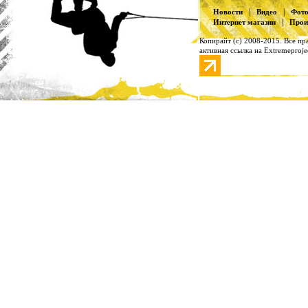
|
|
Новости
Видео
Фот
|
Интернет магазин
Прои
Копирайт (с) 2008-2015. Все п
активная ссылка на Extremeproje