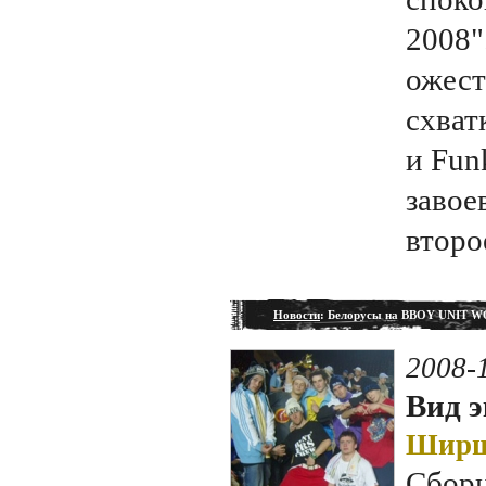
2008"
ожест
схват
и Fun
завое
второе
Новости
: Белорусы на BBOY UNIT
2008-
Вид э
Ширш
Сборн