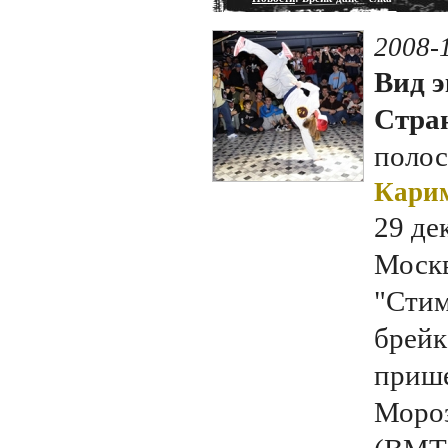
2008-
Вид э
Стран
полос
Карим
29 де
Москв
"Стим
брейк
прише
Мороз