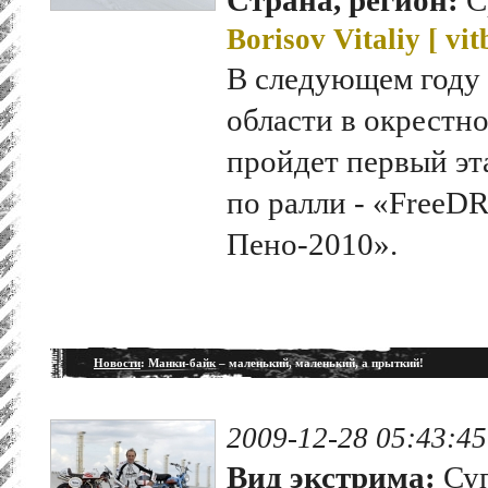
Borisov Vitaliy [
vit
В следующем году 
области в окрестно
пройдет первый эт
по ралли - «FreeD
Пено-2010».
Новости
: Манки-байк – маленький, маленький, а прыткий!
2009-12-28 05:43:45
Вид экстрима:
Суп