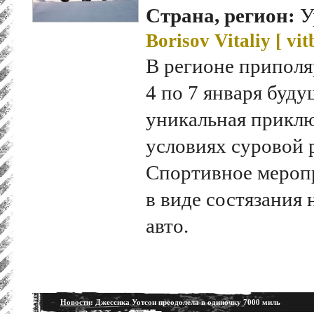
Страна, регион:
У
Borisov Vitaliy [
vit
В регионе приполя
4 по 7 января буду
уникальная приклю
условиях суровой 
Спортивное меропр
в виде состязания
авто.
Новости
: Джессика Уотсон преодолела в одиночку 7000 миль