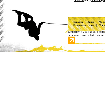
|
|
Новости
Видео
Фот
|
Интернет магазин
Прои
Копирайт (с) 2008-2015. Все п
активная ссылка на Extremeproje