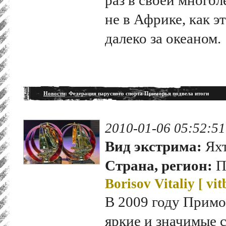
не в Африке, как э
далеко за океаном.
Новости
: Федерация парусного спорта Приморья подвела итоги
2010-01-06 05:52:51
Вид экстрима:
Ях
Страна, регион:
П
Borisov Vitaliy [
vit
В 2009 году Примо
яркие и значимые 