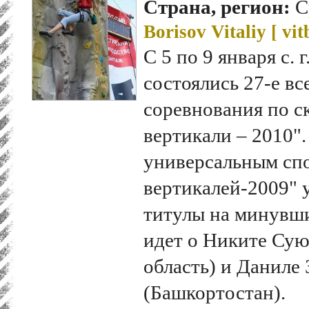
Страна, регион:
С
Borisov Vitaliy [
vit
С 5 по 9 января с. 
состоялись 27-е в
соревнования по с
вертикали – 2010"
универсальным сп
вертикалей-2009" у
титулы на минувши
идет о Никите Су
область) и Даниле
(Башкортостан).