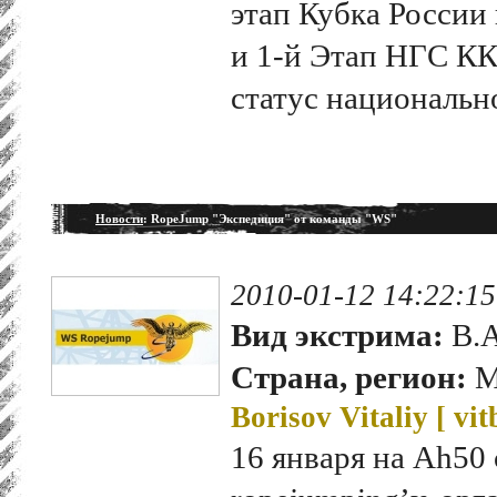
этап Кубка России
и 1-й Этап НГС КК
статус национальн
Новости
: RopeJump "Экспедиция" от команды "WS"
2010-01-12 14:22:15
Вид экстрима:
B.A
Страна, регион:
М
Borisov Vitaliy [
vit
16 января на Ah50 