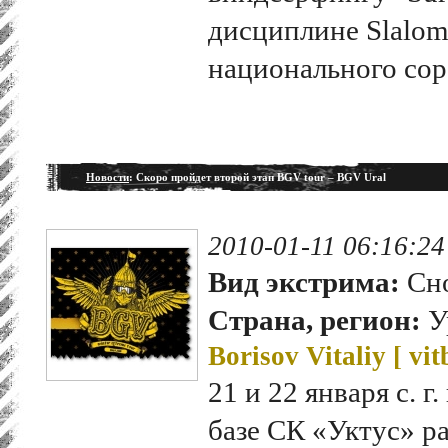
дисциплине Slalom
национального сор
Новости
: Скоро пройдет второй этап BGV tour – BGV Ural
2010-01-11 06:16:24
Вид экстрима:
Сно
Страна, регион:
У
Borisov Vitaliy [
vit
21 и 22 января с. г
базе СК «Уктус» ра