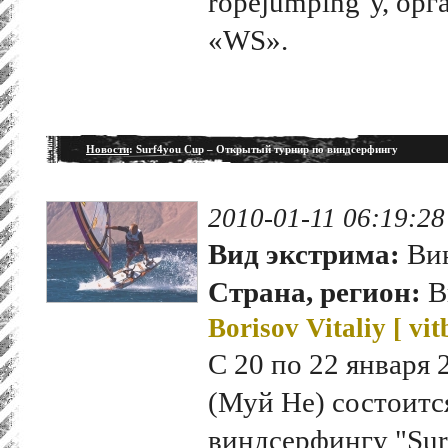
ropejumping’у, ор
«WS».
Новости
: Surf4you Cup – Открытый турнир по виндсерфингу
2010-01-11 06:19:28
Вид экстрима:
Ви
Страна, регион:
В
Borisov Vitaliy [
vit
С 20 по 22 января 
(Муй Не) состоитс
виндсерфингу "Sur