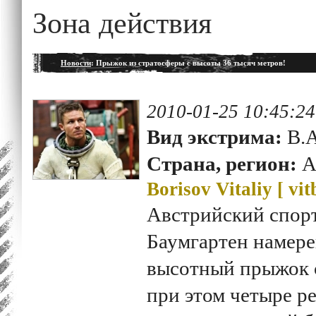
Зона действия
Новости
: Прыжок из стратосферы с высоты 36 тысяч метров!
2010-01-25 10:45:24
Вид экстрима:
B.A
Страна, регион:
А
Borisov Vitaliy [
vit
Австрийский спор
Баумгартен намер
высотный прыжок 
при этом четыре ре