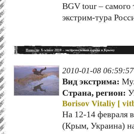
BGV tour – самого
экстрим-тура Росс
Новости
: X-winter 2010 – экстремальный туризм в Крыму
2010-01-08 06:59:57
Вид экстрима:
Мул
Страна, регион:
У
Borisov Vitaliy [
vit
На 12-14 февраля 
(Крым, Украина) н