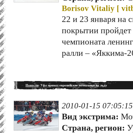
Borisov Vitaliy [
vit
22 и 23 января на
покрытии пройдет 
чемпионата ленинг
ралли – «Яккима-2
Новости
: Уфа примет европейские мотогонки на льду
2010-01-15 07:05:15
Вид экстрима:
Мо
Страна, регион:
У