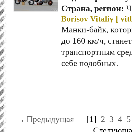
Страна, регион:
Ч
Borisov Vitaliy [
vit
Манки-байк, котор
до 160 км/ч, стан
транспортным сред
себе подобных.
Предыдущая
[
1
]
2
3
4
5
Следующа