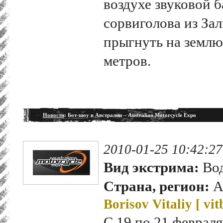
воздухе звуковой 
сорвиголова из За
прыгнуть на землю
метров.
Новости
: Бот-шоу в Австралии – Australian Motorcycle Expo
2010-01-25 10:42:27
Вид экстрима:
Вод
Страна, регион:
А
Borisov Vitaliy [
vit
С 19 по 21 февраля