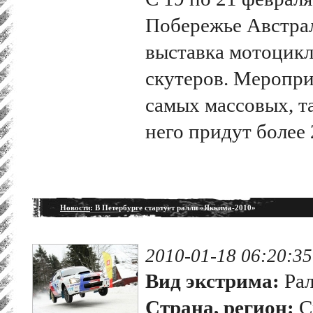
Побережье Австрал
выставка мотоцикл
скутеров. Меропри
самых массовых, та
него придут более 
Новости
: В Петербурге стартует ралли «Яккима-2010»
2010-01-18 06:20:35
Вид экстрима:
Рал
Страна, регион:
С