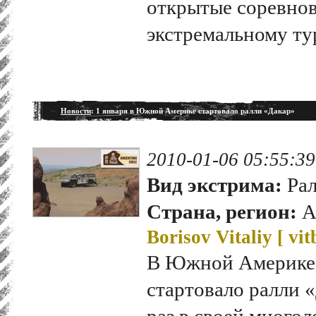
открытые соревно
экстремальному ту
Новости
: 1 января в Южной Америке стартовало ралли «Дакар»
2010-01-06 05:55:39
Вид экстрима:
Рал
Страна, регион:
А
Borisov Vitaliy [
vit
В Южной Америке 1
стартовало ралли 
раз в своей много