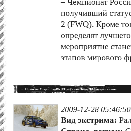
– Чемпионат Росси
получивший статус 
2 (FWQ). Кроме тог
определят лучшего
мероприятие стане
этапов мирового ф
Новости
: Старт FreeDRIVE – Ралли Пено-2010 нового сезона
2009-12-28 05:46:50
Вид экстрима:
Рал
Страна, регион:
С