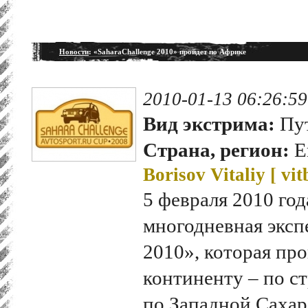
Новости
: «SaharaChallenge 2010» пройдет по Африке
2010-01-13 06:26:59
Вид экстрима:
Пут
Страна, регион:
Е
Borisov Vitaliy [
vit
5 февраля 2010 год
многодневная эксп
2010», которая пр
континенту – по ст
по Западной Сахар