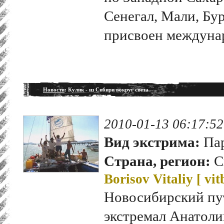
Сенегал, Мали, Бу
присвоен междунар
Новости
: Кулик - из Сибири вокруг света
2010-01-13 06:17:52
Вид экстрима:
Пар
Страна, регион:
С
Borisov Vitaliy [
vit
Новосибирский пу
экстремал Анатоли