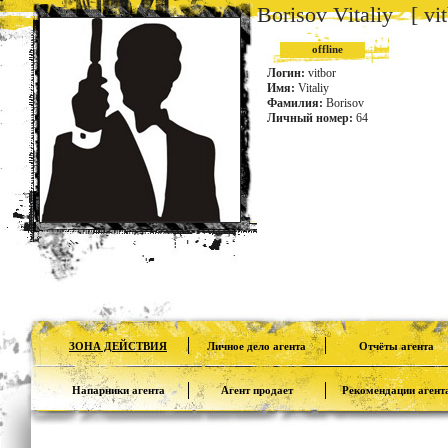
Borisov Vitaliy [ vit
offline
Логин:
vitbor
Имя:
Vitaliy
Фамилия:
Borisov
Личный номер:
64
ЗОНА ДЕЙСТВИЯ
Личное дело агента
Отчёты агента
Напарники агента
Агент продает
Рекомендации агент