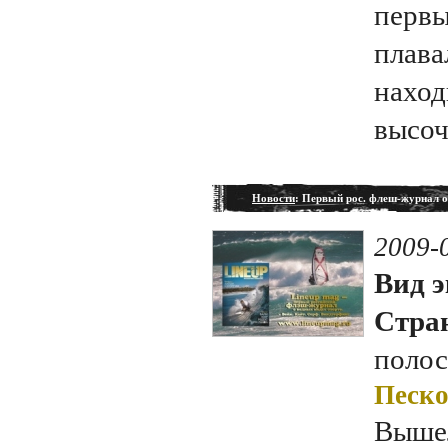
первы
плава
наход
высоч
Новости
: Первый рос. флеш-журнал о
2009-
Вид э
Стран
полос
Песко
Выше