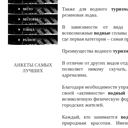
Также для водного
туризм
МОТО
резиновая лодка.
МОТОРЫ
В зависимости от вида и
УЛИЦА
всевозможные
водные
сплавы 
где первая категория – самая п
РАЗНОЕ
Преимущества водного
туриз
В отличие от других видов от
АНКЕТЫ САМЫХ
позволяет никому скучат
ЛУЧШИХ
адреналина.
Благодаря необходимости упра
своей «активности»
водный 
великолепную физическую форм
городских жителей.
Каждый, кто занимается
во
природным красотам. Им