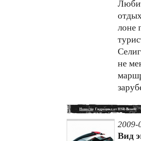
Любит
отдых
лоне 
турис
Селиг
не ме
маршр
заруб
Новости
: Гидроцикл от HSR-Benelli
2009-
Вид э