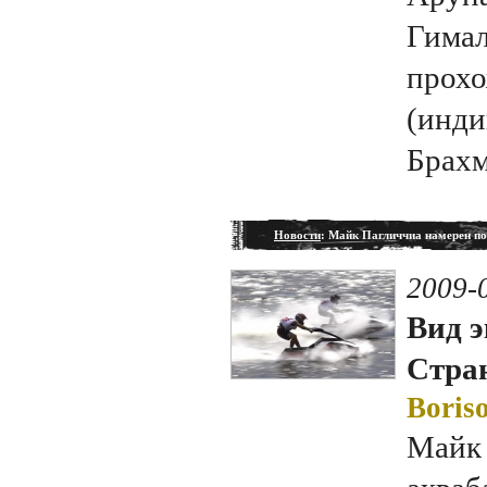
Гимал
прохо
(инди
Брахм
Новости
: Майк Пагличчиа намерен по
2009-
Вид э
Стран
Boriso
Майк 