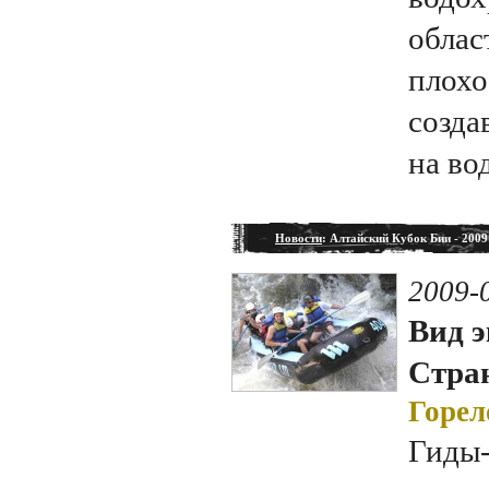
облас
плохо
созда
на во
Новости
: Алтайский Кубок Бии - 2009
2009-
Вид э
Стран
Горел
Гиды-