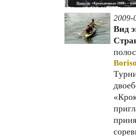
Новости
: «Крокодилиада-2009» – тур
2009-
Вид э
Стран
полос
Boriso
Турни
двое
«Крок
пригл
приня
сорев