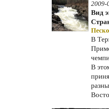
2009-
Вид э
Стран
Песко
В Тер
Примо
чемпи
В это
приня
разны
Восто