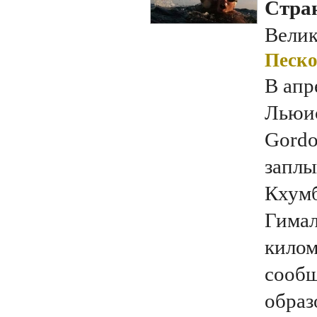
Стран
Велик
Песко
В апр
Льюис
Gordo
заплы
Кхумб
Гимал
килом
сообщ
образ