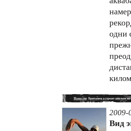
акваб
намер
рекор
одни 
прежн
преод
диста
килом
Новости
: Британец устроит заплыв на
2009-
Вид э