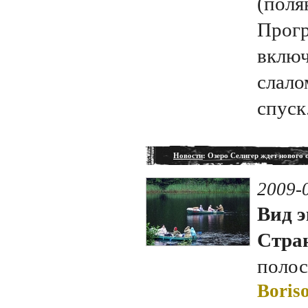
(поля
Прогр
включ
слало
спуск
Новости
: Озеро Селигер ждет нового 
2009-
Вид э
Стран
полос
Boriso