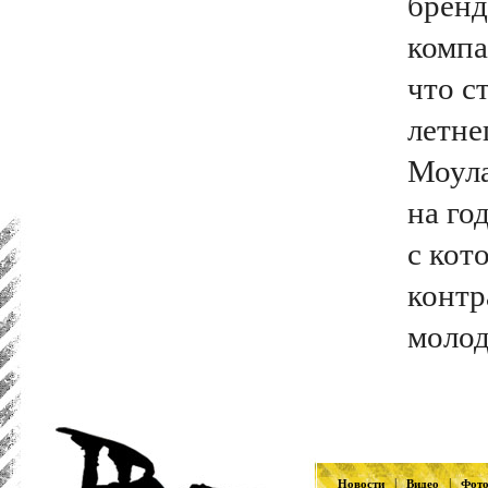
бренд
компа
что с
летне
Моула
на го
с кот
контр
молод
|
|
Новости
Видео
Фот