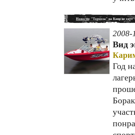
Новости
: "Тормоза" на Кипр не едут
2008-
Вид э
Карим
Год н
лагер
проше
Борак
участ
понра
спорт