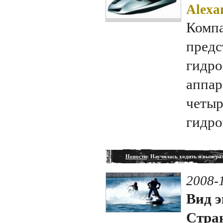
Alexa
Компа
предс
гидро
аппар
четыр
гидро
Новости
: Научилась ходить и выигра
2008-
Вид э
Стран