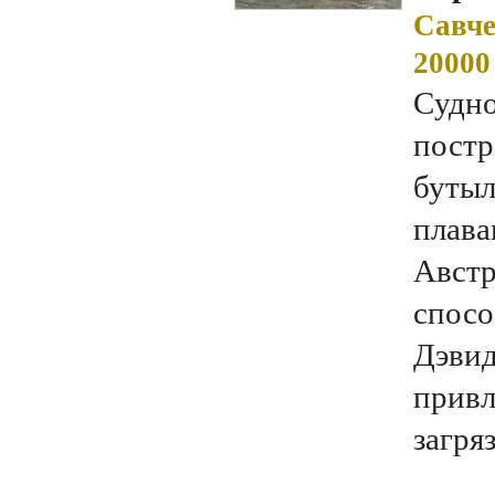
Савче
20000
Cудно
постр
бутыл
плава
Авст
спосо
Дэвид
привл
загря