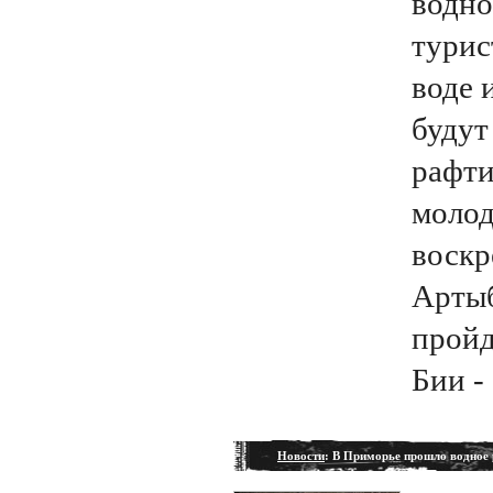
водно
турис
воде 
будут
рафти
молод
воскр
Артыб
пройд
Бии -
Новости
: В Приморье прошло водное 