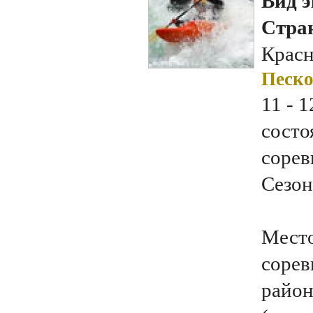
Вид э
Стран
Красн
Песко
11 - 
состо
сорев
Сезон
Место
сорев
район