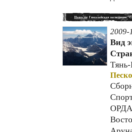
Новости
: Гималайская экспедиция "С
2009-
Вид э
Стран
Тянь
Песко
Сборн
Спорт
ОРДА 
Вост
Аруна