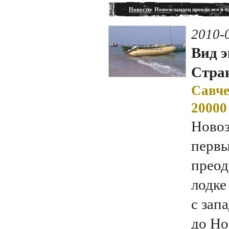
Новости
: Новозеландец преодолел в 
2010-
Вид э
Стран
Савче
20000
Новоз
первы
преод
лодке
с зап
до Но