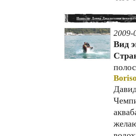
Новости
: Давид Джалагония показал 
2009-
Вид э
Стран
полос
Boriso
Давид
Чемпи
акваб
жела
водох