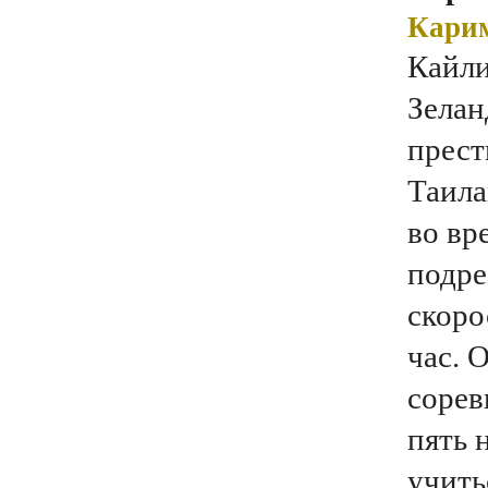
Карим
Кайли
Зелан
прест
Таила
во вр
подре
скоро
час. 
сорев
пять 
учить