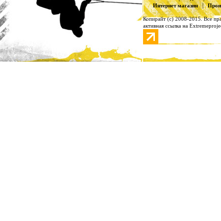
|
Интернет магазин
Прои
Копирайт (с) 2008-2015. Все п
активная ссылка на Extremeproje