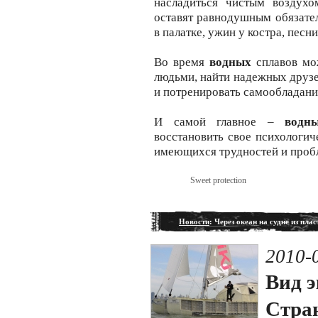
насладиться чистым воздухо
оставят равнодушным обязате
в палатке, ужин у костра, песни
Во время
водных
сплавов мо
людьми, найти надежных друзе
и потренировать самообладани
И самой главное –
водн
восстановить свое психологич
имеющихся трудностей и пробл
Sweet protection
Новости
: Через океан на судне из пл
2010-
Вид э
Стран