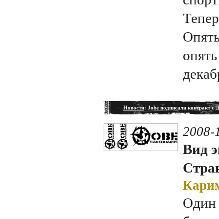
Тепер
Опять
опять
декаб
Новости
: Jobe подписали контракт с
2008-
Вид э
Стран
Карим
Один 