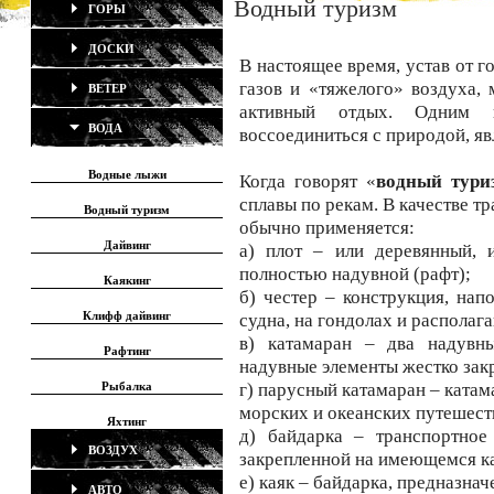
Водный туризм
ГОРЫ
ДОСКИ
В настоящее время, устав от 
газов и «тяжелого» воздуха,
ВЕТЕР
активный отдых. Одним 
ВОДА
воссоединиться с природой, я
Водные лыжи
Когда говорят «
водный тури
сплавы по рекам. В качестве т
Водный туризм
обычно применяется:
Дайвинг
а) плот – или деревянный, 
полностью надувной (рафт);
Каякинг
б) честер – конструкция, на
Клифф дайвинг
судна, на гондолах и располаг
в) катамаран – два надувны
Рафтинг
надувные элементы жестко зак
Рыбалка
г) парусный катамаран – ката
морских и океанских путешест
Яхтинг
д) байдарка – транспортное
ВОЗДУХ
закрепленной на имеющемся к
е) каяк – байдарка, предназна
АВТО