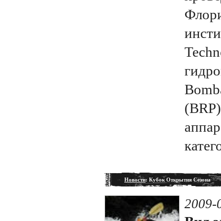
Флори
инстит
Techn
гидро
Bomba
(BRP)
аппар
катег
Новости
: Кубок Открытия Сезона
2009-