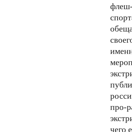
флеш-
спорт
обеща
своег
именн
мероп
экстр
публи
росси
про-р
экстр
чего 