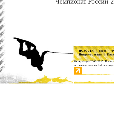
Чемпионат России-2
|
|
НОВОСТИ
Видео
Ф
|
Интернет магазин
Прои
Копирайт (с) 2008-2015. Все п
активная ссылка на Extremeproje