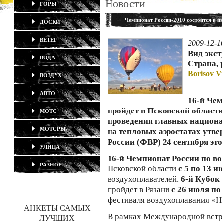
Новости
ГОРЫ
Чемпионат России-2010 состоится в и
ДОСКИ
ВЕТЕР
2009-12-1
Вид экс
ВОДА
Страна, 
Borisov Vi
ВОЗДУХ
АВТО
16-й Че
пройдет в Псковской области
МОТО
проведения главных национ
МОТОРЫ
на тепловых аэростатах утв
России (ФВР) 24 сентября это
УЛИЦА
16-й Чемпионат России по 
РАЗНОЕ
Псковской области
с 5 по 13 и
воздухоплавателей.
6-й Кубок
пройдет в Рязани
с 26 июля по
фестиваля воздухоплавания «Н
АНКЕТЫ САМЫХ
В рамках Международной встре
ЛУЧШИХ