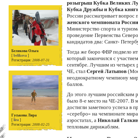
розыгрыш Кубка Великих Лу
Кубка Дружбы и Кубка княг
России рассматривает вопрос 
женского чемпионата Росси
Министерство спорта и туризма
проведение Первенства Северо
кандидатов два: Санкт- Петерб
Беликова Ольга
Тогда же бюро ФВР подвело ито
[
belikova
]
который закончился с участие
Регистрация:
2008-07-31
сентябре. Лучшим из четырех 
ЧЕ, стал
Сергей Латыпов
(Мос
неоднократному чемпиону ми
баллов.
До этого лучшим российским р
было 8-е место на ЧЕ-2007. В
достигли заметного успеха в 
«серебро» на чемпионате мира
Гуськова Лира
аэростатах, а
Николай Галки
[
lira
]
Регистрация:
2008-02-25
тепловым дирижаблям.