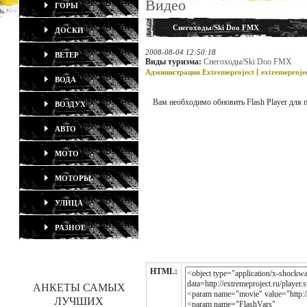
Видео
ГОРЫ
Снегоходы/Ski Doo FMX
ДОСКИ
2008-08-04 12:50:18
ВЕТЕР
Виды туризма:
Снегоходы/Ski Doo FMX
Администрация Extremeproject [
extremeproje
ВОДА
Вам необходимо обновить Flash Player для 
ВОЗДУХ
АВТО
МОТО
МОТОРЫ
УЛИЦА
РАЗНОЕ
HTML:
АНКЕТЫ САМЫХ
ЛУЧШИХ