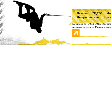
|
|
Новости
ВИДЕО
Фо
|
Интернет магазин
Прои
Копирайт (с) 2008-2015. Все п
активная ссылка на Extremeproje