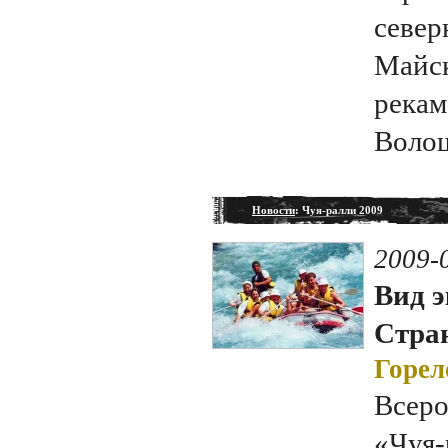
север
Майск
рекам
Волош
Новости
: Чуя-ралли 2009
2009-
Вид э
Стран
Горел
Всеро
«Чуя-