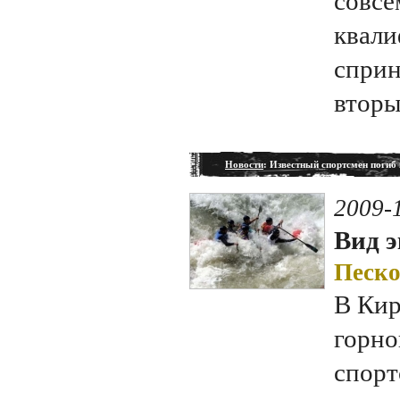
совсе
квали
сприн
вторы
Новости
: Известный спортсмен погиб
2009-
Вид э
Песко
В Кир
горно
спорт