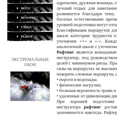
адреналин, дружная команда, г
лучший отдых для замотанн
МОТО
развивается благодаря тому
МОТОРЫ
богатых естественными препя
уровней подготовки могут отта
УЛИЦА
Классификация маршрутов д
шкале категории трудности о
РАЗНОЕ
уточнение «+» и «-». Каждо
аналогичной шкале с уточнени
Рафтинг
является командным 
инструктор, под руководство
ЭКСТРЕМАЛЬНЫЕ
целей с минимумом риска. Пра
ОБОИ
силы на маршрутах не высоких
покорить сложные маршруты, с
• пороги и водопады;
• физические нагрузки;
• большая вероятность травм 
• удаленные от цивилизации ди
При хорошей подготовке 
инструктора
рафтинг
достав
запоминается навсегда. Рафте