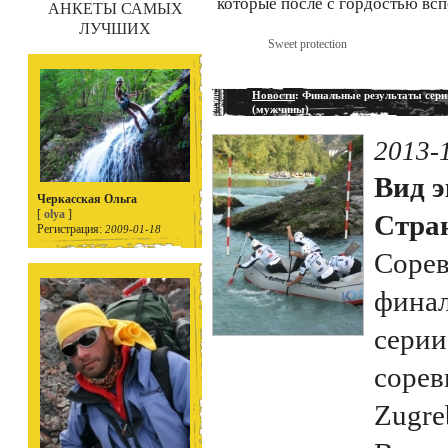
которые после с гордостью вс
АНКЕТЫ САМЫХ
ЛУЧШИХ
Sweet protection
Новости
: Финальные результаты сери
(мужчины)
2013-
Вид э
Черкасская Ольга
[
olya
]
Стран
Регистрация:
2009-01-18
Сорев
финал
серии
сорев
Zugre