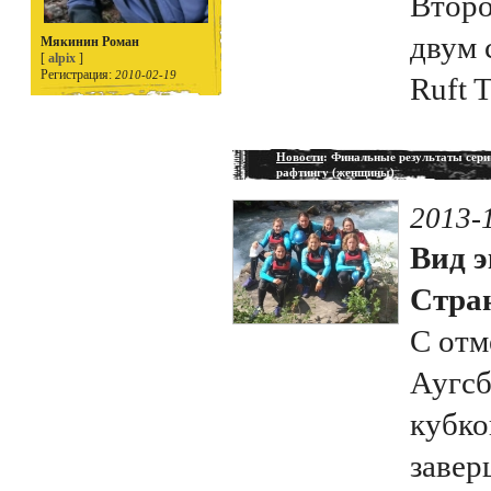
Второ
двум 
Мякинин Роман
[
alpix
]
Регистрация:
2010-02-19
Ruft 
Новости
: Финальные результаты сери
рафтингу (женщины)
2013-
Вид э
Стран
С отм
Аугсб
кубко
завер