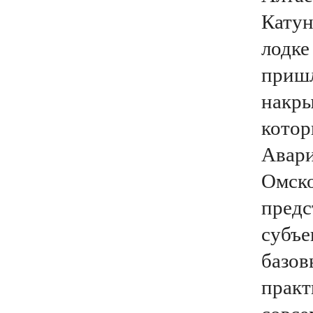
Катун
лодке
пришл
накры
котор
Авари
Омско
предс
субъе
базов
практ