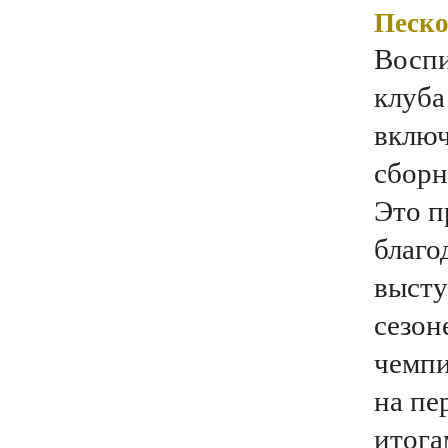
Песко
Воспи
клуба
включ
сборн
Это п
благо
выст
сезон
чемпи
на пе
итога