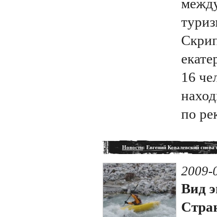
между
туриз
Скрип
екате
16 че
наход
по ре
Новости
: Евгений Ковалевский снова
2009-
Вид э
Стран