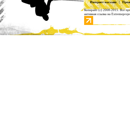
|
Интернет магазин
Прои
Копирайт (с) 2008-2015. Все п
активная ссылка на Extremeproje