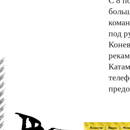
С 8 п
больш
кома
под р
Конев
рекам
Катам
телеф
предо
|
|
Новости
Видео
Фот