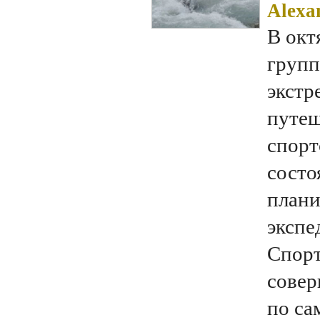
Alexa
В окт
групп
экстр
путеш
спорт
состо
плани
экспе
Спор
совер
по са