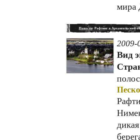
мира 
Новости
: Рафтинг в Архангельской о
2009-
Вид э
Стран
полос
Песко
Рафти
Нимен
дикая
берег