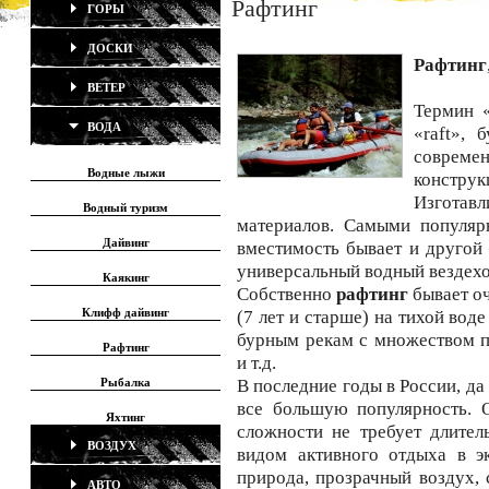
Рафтинг
ГОРЫ
ДОСКИ
Рафтинг
ВЕТЕР
Термин 
ВОДА
«raft», 
современ
Водные лыжи
конструк
Изготав
Водный туризм
материалов. Самыми популяр
Дайвинг
вместимость бывает и другой 
универсальный водный вездехо
Каякинг
Собственно
рафтинг
бывает оч
Клифф дайвинг
(7 лет и старше) на тихой во
бурным рекам с множеством по
Рафтинг
и т.д.
Рыбалка
В последние годы в России, да
все большую популярность. 
Яхтинг
сложности не требует длител
ВОЗДУХ
видом активного отдыха в э
природа, прозрачный воздух, 
АВТО