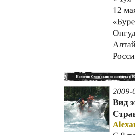
12 ма
«Буре
Онгуд
Алтай
Росси
Новости
: Сезон водного экстрима в 
2009-
Вид э
Стран
Alexa