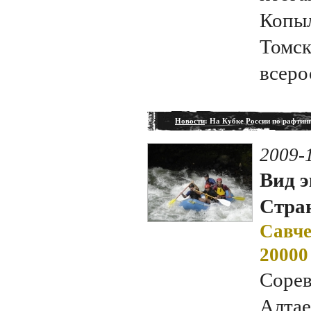
Копыл
Томск
всеро
Новости
: На Кубке России по рафтин
2009-
Вид э
Стран
Савче
20000
Сорев
Алтае