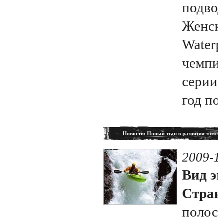
подво
Женск
Water
чемпи
серии
год п
Новости
: Новый этап в развитии том
2009-
Вид э
Стран
полос