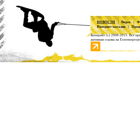
|
|
НОВОСТИ
Видео
Ф
|
Интернет магазин
Прои
Копирайт (с) 2008-2015. Все п
активная ссылка на Extremeproje