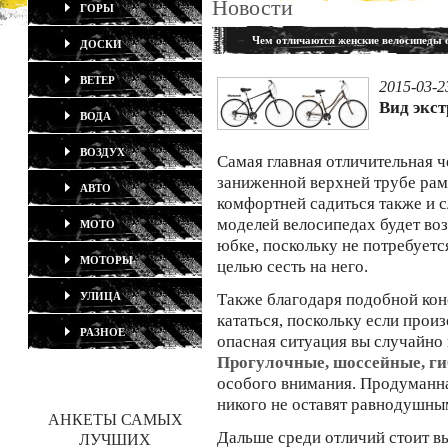
Новости
ГОРЫ
Чем отличаются женские велосипеды 
ДОСКИ
ВЕТЕР
2015-03-2
Вид экс
ВОДА
ВОЗДУХ
Самая главная отличительная ч
заниженной верхней трубе рам
АВТО
комфортней садиться также и с
моделей велосипедах будет воз
МОТО
юбке, поскольку не потребуетс
МОТОРЫ
целью сесть на него.
УЛИЦА
Также благодаря подобной ко
кататься, поскольку если прои
РАЗНОЕ
опасная ситуация вы случайно 
Прогулочные, шоссейные, ги
особого внимания. Продуманна
никого не оставят равнодушны
АНКЕТЫ САМЫХ
Дальше среди отличий стоит 
ЛУЧШИХ