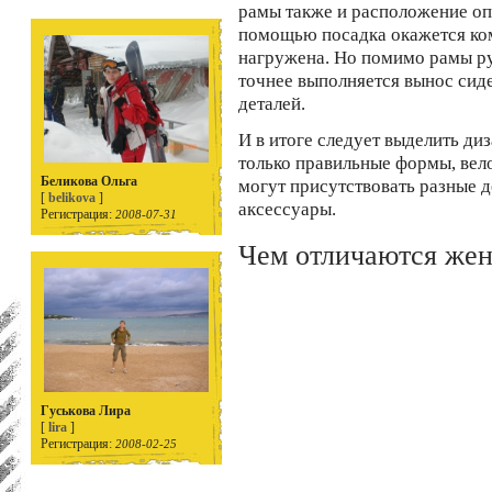
рамы также и расположение оп
помощью посадка окажется ком
нагружена. Но помимо рамы ру
точнее выполняется вынос сид
деталей.
И в итоге следует выделить ди
только правильные формы, вел
Беликова Ольга
могут присутствовать разные 
[
belikova
]
аксессуары.
Регистрация:
2008-07-31
Чем отличаются жен
Гуськова Лира
[
lira
]
Регистрация:
2008-02-25