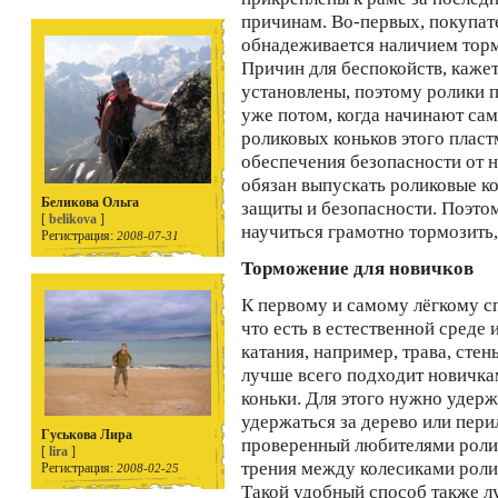
причинам. Во-первых, покупате
обнадеживается наличием торм
Причин для беспокойств, кажетс
установлены, поэтому ролики 
уже потом, когда начинают сам
роликовых коньков этого пласт
обеспечения безопасности от 
обязан выпускать роликовые к
Беликова Ольга
защиты и безопасности. Поэтом
[
belikova
]
научиться грамотно тормозить,
Регистрация:
2008-07-31
Торможение для новичков
К первому и самому лёгкому с
что есть в естественной среде
катания, например, трава, сте
лучше всего подходит новичка
коньки. Для этого нужно удержа
удержаться за дерево или пер
Гуськова Лира
проверенный любителями ролико
[
lira
]
трения между колесиками ролик
Регистрация:
2008-02-25
Такой удобный способ также л