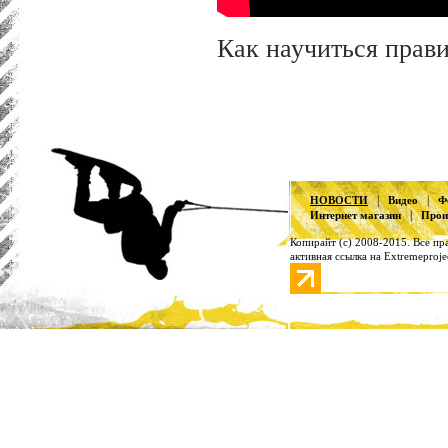
Как научиться прав
|
|
НОВОСТИ
Видео
Ф
|
Интернет магазин
Прои
Копирайт (с) 2008-2015. Все п
активная ссылка на Extremeproje