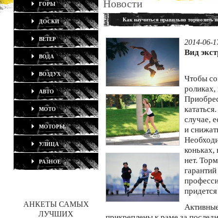
Новости
ГОРЫ
Как научиться правильно тормозить н
ДОСКИ
ВЕТЕР
2014-06-1
Вид экс
ВОДА
ВОЗДУХ
Чтобы со
роликах,
АВТО
Приобрес
кататься
МОТО
случае, 
МОТОРЫ
и снижат
Необходи
УЛИЦА
коньках,
нет. Тор
РАЗНОЕ
гарантий
професси
придется
АНКЕТЫ САМЫХ
Активные
ЛУЧШИХ
прикреплены к раме за последн