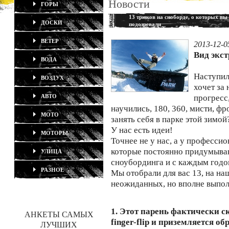
Новости
ГОРЫ
13 трюков на сноборде, о которых вы
ДОСКИ
подозревали
ВЕТЕР
2013-12-0
Вид экс
ВОДА
Наступил
ВОЗДУХ
хочет за
АВТО
прогресс
научились, 180, 360, мисти, фр
МОТО
занять себя в парке этой зимой
У нас есть идеи!
МОТОРЫ
Точнее не у нас, а у професси
которые постоянно придумываю
УЛИЦА
сноубординга и с каждым годо
РАЗНОЕ
Мы отобрали для вас 13, на на
неожиданных, но вполне выпо
1. Этот парень фактически ск
АНКЕТЫ САМЫХ
finger-flip и приземляется о
ЛУЧШИХ