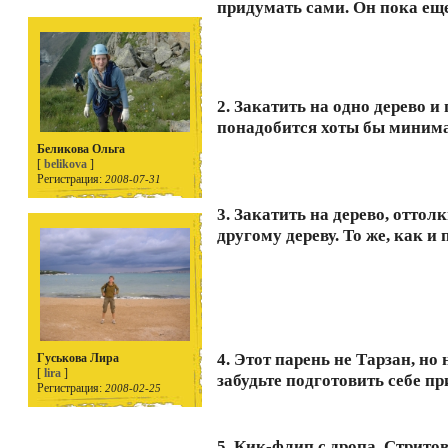
придумать сами. Он пока ещ
2. Закатить на одно дерево и
понадобится хоты бы минима
Беликова Ольга
[
belikova
]
Регистрация:
2008-07-31
3. Закатить на дерево, оттол
другому дереву. То же, как и
4. Этот парень не Тарзан, но
Гуськова Лира
[
lira
]
забудьте подготовить себе пр
Регистрация:
2008-02-25
5. Кик-флип с дропа. Стрито