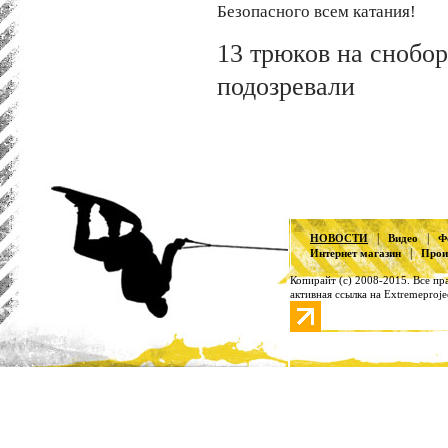
Безопасного всем катания!
13 трюков на снобор
подозревали
|
|
НОВОСТИ
Видео
Ф
|
Интернет магазин
Прои
Копирайт (с) 2008-2015. Все п
активная ссылка на Extremeproje