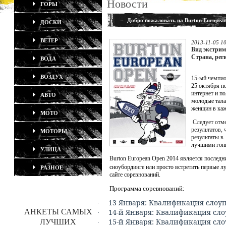
Новости
ГОРЫ
Добро пожаловать на Burton Europea
ДОСКИ
ВЕТЕР
2013-11-05 1
Вид экстрим
Страна, рег
ВОДА
ВОЗДУХ
15-ый чемпио
25 октября п
интернет и п
АВТО
молодые тала
женщин в каж
МОТО
Следует отме
результатов, 
МОТОРЫ
результаты в
лучшими гон
УЛИЦА
Burton European Open 2014 является последн
сноубординге или просто встретить первые л
РАЗНОЕ
сайте соревнований.
Программа соревнований:
13
Января: Квалификация слоуп
·
АНКЕТЫ САМЫХ
14-й
Января: Квалификация сло
·
15-й
Января: Квалификация сло
ЛУЧШИХ
·