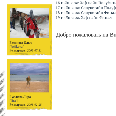
16-гоЯнваря: Хаф-пайп Полуфи
·
17-го
Января: Слоупстайл Полу
·
18-го
Января: Слоупстайл Фина
·
19-го
Января: Хаф-пайп Финал
·
Добро пожаловать на Bu
Беликова Ольга
[
belikova
]
Регистрация:
2008-07-31
Гуськова Лира
[
lira
]
Регистрация:
2008-02-25