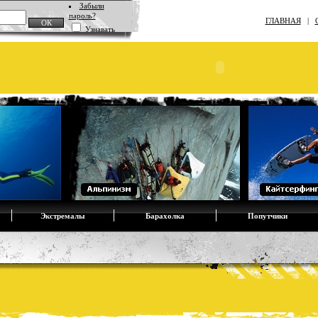
Забыли
пароль?
ГЛАВНАЯ
|
Узнавать
Экстремалы
Барахолка
Попутчики