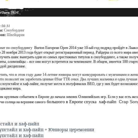
n Open 2014!
0:56:31
а:
Сноубординг
ион:
Швейцария
нат по сноубордингу
Burton European Open 2014 уже 10-ый год подряд пройдёт в Лааксе
о 28 ноября 2013 года будет открыт регистрационный период. Райдеры со всего мира и
олучить шанс выиграть один из самых престижных титулов в сноубординге, а также получ
нты, олимпийцы – все они могут встретится на чемпионате. В общем, имеется 100 стар
дой дисциплине.
тить, что в этом году даже 14-летние юниоры могут конкурировать с мужчинами и женщ
что позволит им заработать ценные 6
Star
TTR
очки. Два лучших мальчика и одна лучшая
слоупстайле и хаф-пайпе, получат места в полуфиналах
BEO
, где у них будет возможно
щиками мира.
им крупным событием в Европе до начала зимних Олимпийских игр. Если у вас есть жел
Crap Son
большого в Европе спуска
хаф-пайп
учи солнца на вершине самого
стайл и хаф-пайп
упстайл и хаф-пайп + Юниоры церемонии
упстайл и хаф-пайп