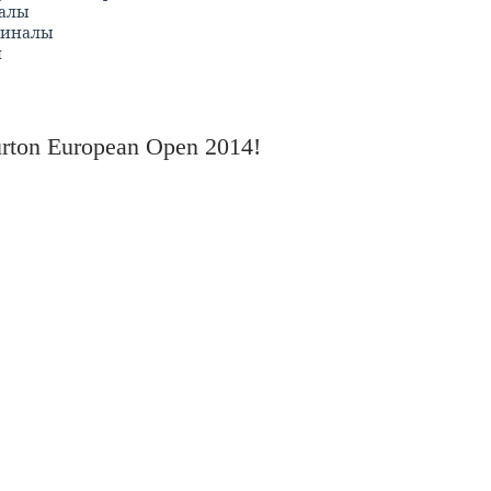
налы
финалы
л
rton European Open 2014!