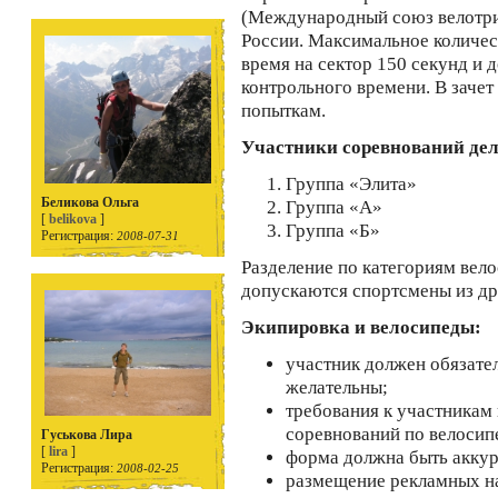
(Международный союз велотри
России. Максимальное количест
время на сектор 150 секунд и
контрольного времени. В зачет
попыткам.
Участники соревнований
дел
Группа «Элита»
Беликова Ольга
Группа «А»
[
belikova
]
Группа «Б»
Регистрация:
2008-07-31
Разделение по категориям вел
допускаются спортсмены из др
Экипировка и велосипеды
:
участник должен обязате
желательны;
требования к участникам
соревнований по велосип
Гуськова Лира
[
lira
]
форма должна быть аккур
Регистрация:
2008-02-25
размещение рекламных на