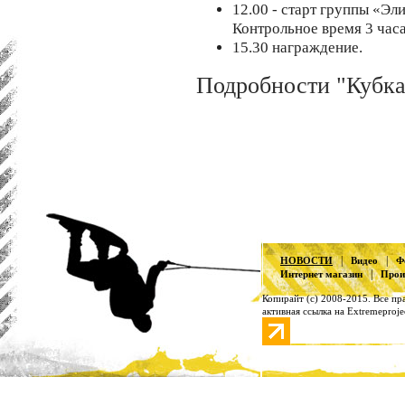
12.00 - старт группы «Э
Контрольное время 3 ча
15.30 награждение.
Подробности "Кубка
|
|
НОВОСТИ
Видео
Ф
|
Интернет магазин
Прои
Копирайт (с) 2008-2015. Все п
активная ссылка на Extremeproje