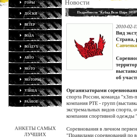
Новости
ГОРЫ
Подробности "Кубка Вело Парк 2010
ДОСКИ
ВЕТЕР
2010-02-1
Вид экс
ВОДА
Страна, 
Савченко
ВОЗДУХ
Соревно
АВТО
террито
МОТО
выставк
об участ
МОТОРЫ
Организаторами соревнова
УЛИЦА
спорта России, команда "x3m-
РАЗНОЕ
компания РТЕ - групп (выставк
экстремальных видов спорта, 
компания спортивной одежды "
АНКЕТЫ САМЫХ
Соревнования в личном первенс
ЛУЧШИХ
"Правилами соревнований по 