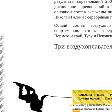
результаты соревнований 20
дисциплине соревнований в 
основной состав включены п
Николай Галкин ( серебряный 
Общий состав воздухопла
спортсменов, которые пре
Пермский край, Тулу и Псковск
Три воздухоплавате
|
|
НОВОСТИ
Видео
Ф
|
Интернет магазин
Прои
Копирайт (с) 2008-2015. Все п
активная ссылка на Extremeproje