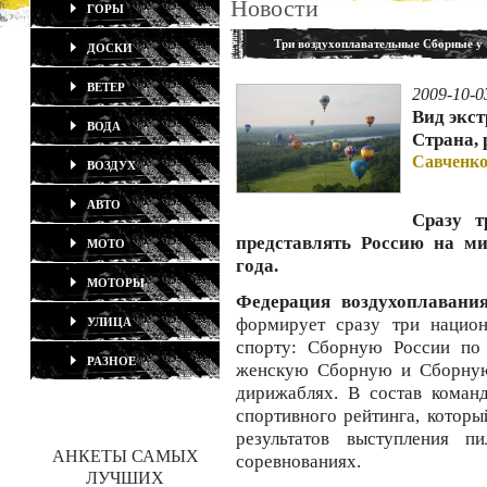
Новости
ГОРЫ
Три воздухоплавательные Cборные у 
ДОСКИ
ВЕТЕР
2009-10-0
Вид экс
ВОДА
Страна, 
Савченко
ВОЗДУХ
АВТО
Сразу т
представлять Россию на м
МОТО
года.
МОТОРЫ
Федерация воздухоплавани
формирует сразу три национ
УЛИЦА
спорту: Сборную России по 
РАЗНОЕ
женскую Сборную и Сборную
дирижаблях. В состав коман
спортивного рейтинга, которы
результатов выступления 
АНКЕТЫ САМЫХ
соревнованиях.
ЛУЧШИХ