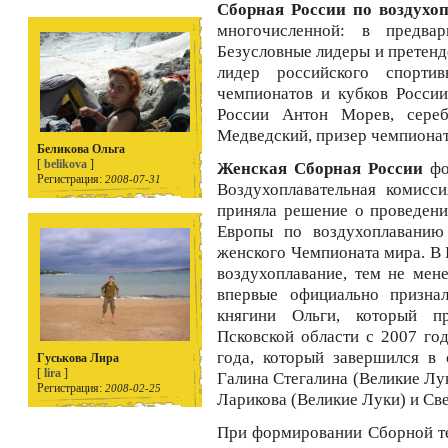
Сборная России по воздухо
многочисленной: в предва
Безусловные лидеры и претенд
лидер российского спорти
чемпионатов и кубков Росси
России Антон Морев, сере
Медведский, призер чемпионат
Беликова Ольга
[
belikova
]
Женская Сборная России
фо
Регистрация:
2008-07-31
Воздухоплавательная комисс
приняла решение о проведени
Европы по воздухоплаванию
женского Чемпионата мира. В 
воздухоплавание, тем не мен
впервые официально признал
княгини Ольги, который п
Псковской области с 2007 год
года, который завершился в 
Гуськова Лира
[
lira
]
Галина Стегалина (Великие Лук
Регистрация:
2008-02-25
Ларикова (Великие Луки) и Св
При формировании Сборной т