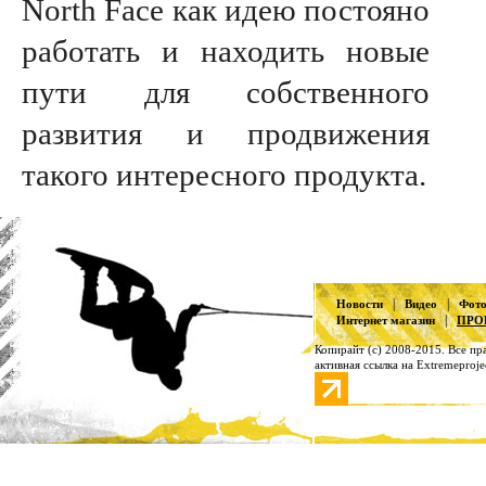
North Face как идею постояно
работать и находить новые
пути для собственного
развития и продвижения
такого интересного продукта.
|
|
Новости
Видео
Фот
|
Интернет магазин
ПРО
Копирайт (с) 2008-2015. Все п
активная ссылка на Extremeproje