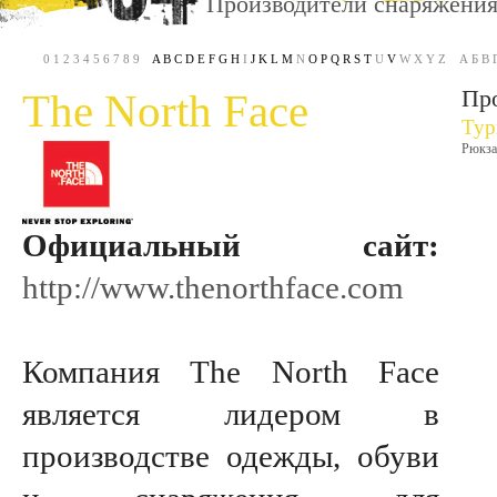
Производители снаряжени
0 1 2 3 4 5 6 7 8 9
A
B
C
D
E
F
G
H
I
J
K
L
M
N
O
P
Q
R
S
T
U
V
W X Y Z А Б В Г 
Про
The North Face
Тур
Рюкза
Официальный сайт:
http://www.thenorthface.com
Компания The North Face
является лидером в
производстве одежды, обуви