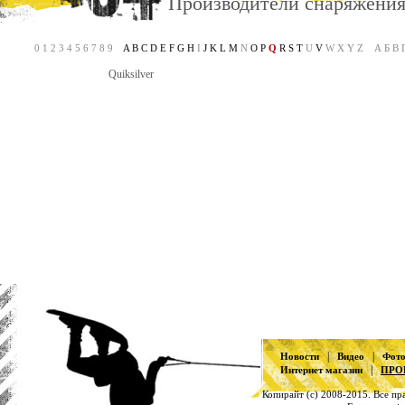
Производители снаряжени
0 1 2 3 4 5 6 7 8 9
A
B
C
D
E
F
G
H
I
J
K
L
M
N
O
P
Q
R
S
T
U
V
W X Y Z А Б В Г 
Quiksilver
|
|
Новости
Видео
Фот
|
Интернет магазин
ПРО
Копирайт (с) 2008-2015. Все п