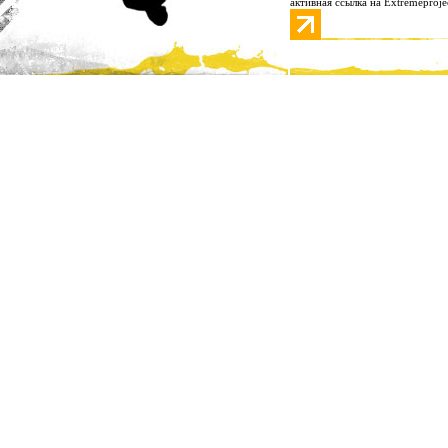
активная ссылка на Extremeproje