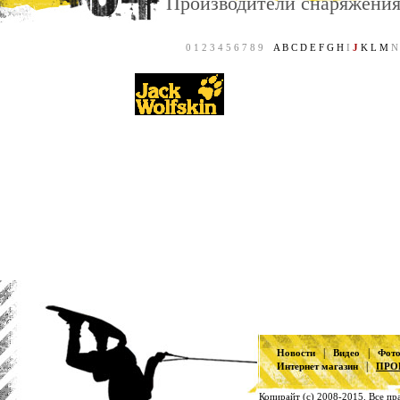
Производители снаряжени
0 1 2 3 4 5 6 7 8 9
A
B
C
D
E
F
G
H
I
J
K
L
M
|
|
Новости
Видео
Фот
|
Интернет магазин
ПРО
Копирайт (с) 2008-2015. Все пр