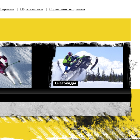
О проекте
|
Обратная связь
|
Справочник экстремала