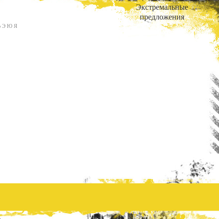
Экстремальные
предложения
Ь Э Ю Я
.