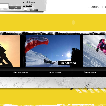
Забыли
пароль?
ГЛАВНАЯ
|
Узнавать
Экстремалы
Барахолка
Попутчики