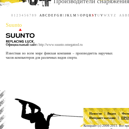
Производители снаряжени
0 1 2 3 4 5 6 7 8 9
A
B
C
D
E
F
G
H
I
J
K
L
M
N
O
P
Q
R
S
T
U
V
W X Y Z А Б В Г 
Suunto
Официальный сайт:
http://www.suunto.omegatool.ru
Известная во всем мире финская компания – производиетль наручных
часов-компьютеров для различных видов спорта.
|
|
Новости
Видео
Фот
|
Интернет магазин
ПРО
Копирайт (с) 2008-2015. Все п