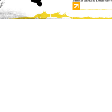
активная ссылка на Extremeproje