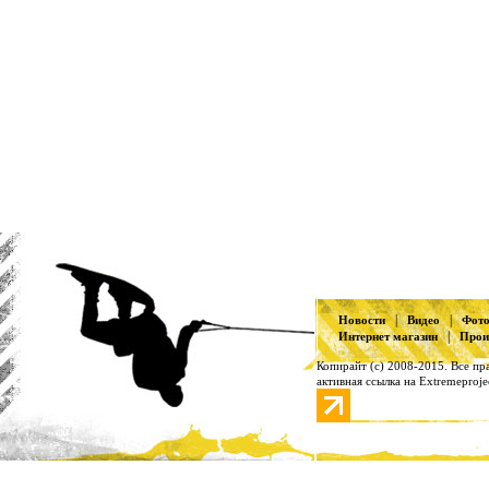
|
|
Новости
Видео
Фот
|
Интернет магазин
Прои
Копирайт (с) 2008-2015. Все п
активная ссылка на Extremeproje