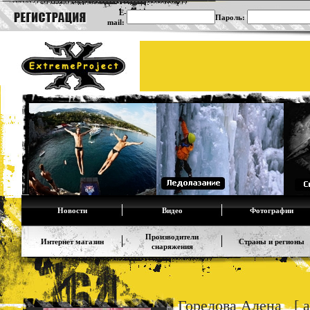
E-
Пароль:
mail:
Новости
Видео
Фотографии
Производители
Интернет магазин
Страны и регионы
снаряжения
Горелова Алена [ al