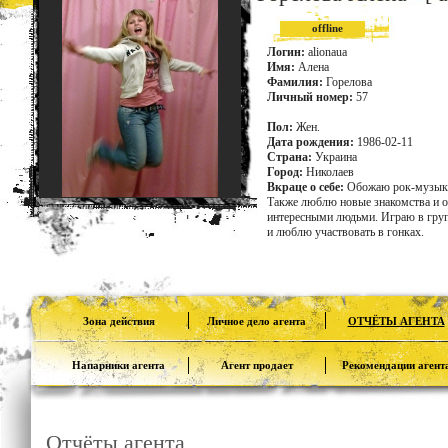
offline
Логин:
alionaua
Имя:
Алена
Фамилия:
Горелова
Личный номер:
57
Пол:
Жен.
Дата рождения:
1986-02-11
Страна:
Украина
Город:
Николаев
Вкраце о себе:
Обожаю рок-музыку
Также люблю новые знакомства и о
интересными людьми. Играю в груп
и люблю участвовать в гонках.
Зона действия
Личное дело агента
ОТЧЁТЫ АГЕНТА
Напарники агента
Агент продает
Рекомендации агент
Отчёты агента