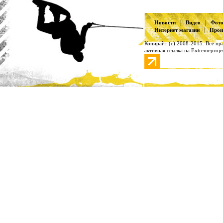
|
|
Новости
Видео
Фот
|
Интернет магазин
Прои
Копирайт (с) 2008-2015. Все п
активная ссылка на Extremeproje