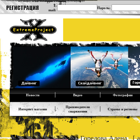
E-
Пароль:
mail:
Новости
Видео
Фотографии
Производители
Интернет магазин
Страны и регионы
снаряжения
Горелова Алена [ al