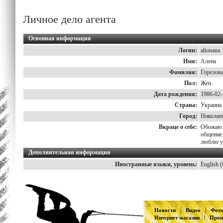
Личное дело агента
Основная информация
Логин:
alionaua
Имя:
Алена
Фамилия:
Горелов
Пол:
Жен.
Дата рождения:
1986-02-
Страна:
Украина
Город:
Николае
Вкраце о себе:
Обожаю 
общение 
люблю уч
Дополнительная информация
Иностранные языки, уровень:
English (
|
|
Новости
Видео
Фот
|
Интернет магазин
Прои