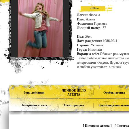
offline
Логин:
alionaua
Имя:
Алена
Фамилия:
Горелова
Личный номер:
57
Пол:
Жен.
Дата рождения:
1986-02-11
Страна:
Украина
Город:
Николаев
Вкраце о себе:
Обожаю рок-музыку
Также люблю новые знакомства и о
интересными людьми. Играю в груп
и люблю участвовать в гонках.
ЛИЧНОЕ ДЕЛО
Зона действия
Отчёты агента
АГЕНТА
Напарники агента
Агент продает
Рекомендации агент
[ Интересы агента ]
[ Фотогра