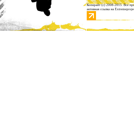
Копирайт (с) 2008-2015. Все п
активная ссылка на Extremeproje