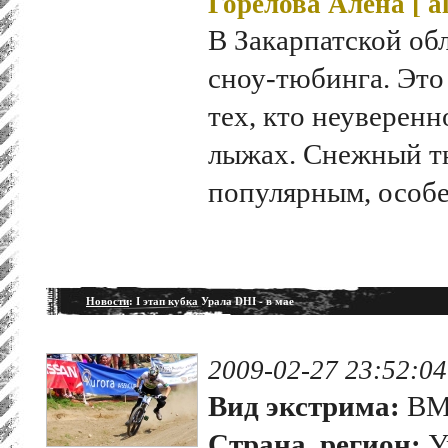
Горелова Алена [
a
В Закарпатской обл
сноу-тюбинга. Это
тех, кто неуверенн
лыжах. Снежный т
популярным, особе
Новости
: I этап кубка Урала DHI - в мае
2009-02-27 23:52:04
Вид экстрима:
BMX
Страна, регион:
У