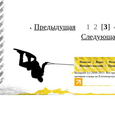
Предыдущая
1
2
[
3
]
Следующа
|
|
Новости
Видео
Фот
|
Интернет магазин
Прои
Копирайт (с) 2008-2015. Все п
активная ссылка на Extremeproje