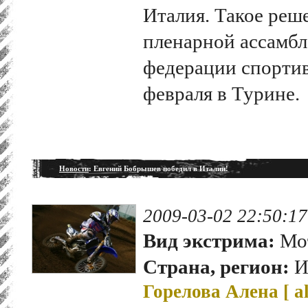
Италия. Такое реш
пленарной ассамб
федерации спортив
февраля в Турине.
Новости
: Евгений Бобрышев победил в Италии!
2009-03-02 22:50:17
Вид экстрима:
Мот
Страна, регион:
И
Горелова Алена [
a