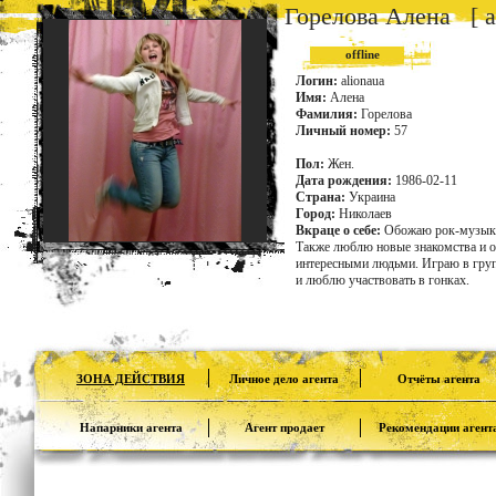
Горелова Алена [ al
offline
Логин:
alionaua
Имя:
Алена
Фамилия:
Горелова
Личный номер:
57
Пол:
Жен.
Дата рождения:
1986-02-11
Страна:
Украина
Город:
Николаев
Вкраце о себе:
Обожаю рок-музыку
Также люблю новые знакомства и о
интересными людьми. Играю в груп
и люблю участвовать в гонках.
ЗОНА ДЕЙСТВИЯ
Личное дело агента
Отчёты агента
Напарники агента
Агент продает
Рекомендации агент