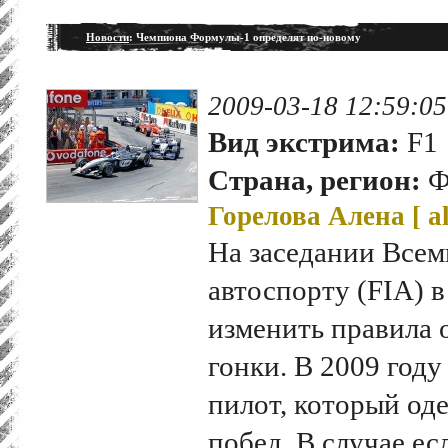
Новости
: Чемпиона Формулы-1 определят по-новому
2009-03-18 12:59:05
Вид экстрима:
F1
Страна, регион:
Ф
Горелова Алена [
a
На заседании Всем
автоспорту (FIA) 
изменить правила 
гонки. В 2009 году
пилот, который од
побед. В случае ес