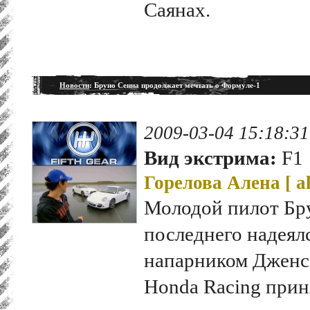
Саянах.
Новости
: Бруно Сенна продолжает мечтать о Формуле-1
2009-03-04 15:18:31
Вид экстрима:
F1
Горелова Алена [
a
Молодой пилот Бр
последнего надеялс
напарником Дженс
Honda Racing прин