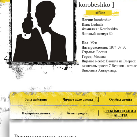
korobeshko ]
offline
Логин:
korobeshko
Имя:
Ludmila
Фамилия:
Korobeshko
Личный номер:
35
Пол:
Жен.
Дата рождения:
1974-07-30
Страна:
Россия
Город:
Москва
Вкраце о себе:
Взошла на Эверест.
закончить проект 7 Вершин - остал
Винсона в Антарктиде.
Зона действия
Личное дело агента
Отчёты агента
РЕКОМЕНДАЦИИ
Напарники агента
Агент продает
АГЕНТА
Рекомендации агента