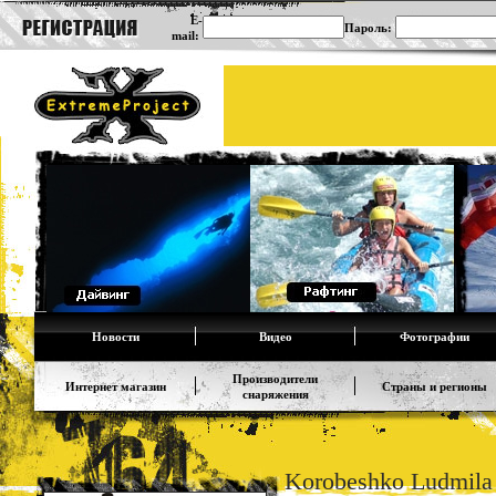
E-
Пароль:
mail:
Новости
Видео
Фотографии
Производители
Интернет магазин
Страны и регионы
снаряжения
Korobeshko Ludmil