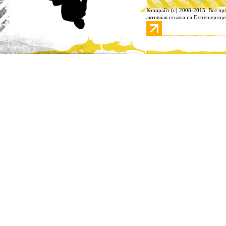
Копирайт (с) 2008-2015. Все п
активная ссылка на Extremeproje