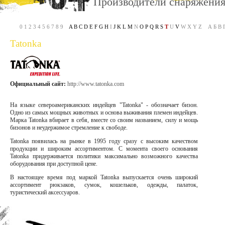
Производители снаряжени
0 1 2 3 4 5 6 7 8 9
A
B
C
D
E
F
G
H
I
J
K
L
M
N
O
P
Q
R
S
T
U
V
W X Y Z А Б В Г 
Tatonka
Официальный сайт:
http://www.tatonka.com
На языке североамериканских индейцев "Tatonka" - обозначает бизон.
Одно из самых мощных животных и основа выживания племен индейцев.
Марка Tatonka вбирает в себя, вместе со своим названием, силу и мощь
бизонов и неудержимое стремление к свободе.
Tatonka появилась на рынке в 1995 году сразу с высоким качеством
продукции и широким ассортиментом. С момента своего основания
Tatonka придерживается политики максимально возможного качества
оборудования при доступной цене.
В настоящее время под маркой Tatonka выпускается очень широкий
ассортимент рюкзаков, сумок, кошельков, одежды, палаток,
туристический аксессуаров.