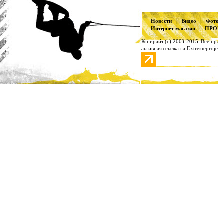
|
|
Новости
Видео
Фот
|
Интернет магазин
ПРО
Копирайт (с) 2008-2015. Все п
активная ссылка на Extremeproje