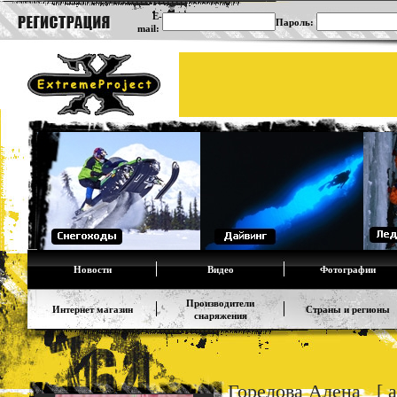
E-
Пароль:
mail:
Новости
Видео
Фотографии
Производители
Интернет магазин
Страны и регионы
снаряжения
Горелова Алена [ al