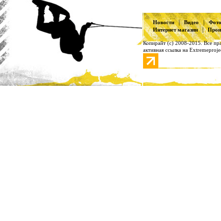
|
|
Новости
Видео
Фот
|
Интернет магазин
Прои
Копирайт (с) 2008-2015. Все п
активная ссылка на Extremeproje