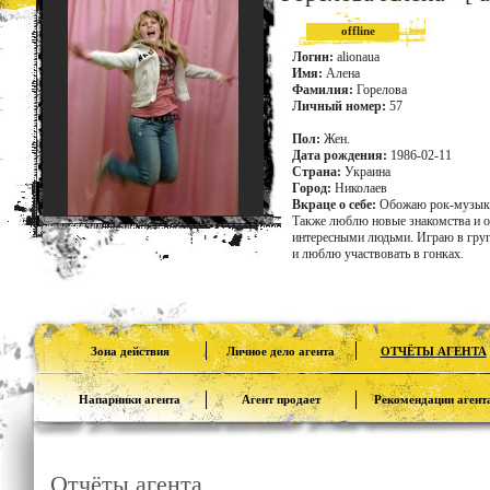
offline
Логин:
alionaua
Имя:
Алена
Фамилия:
Горелова
Личный номер:
57
Пол:
Жен.
Дата рождения:
1986-02-11
Страна:
Украина
Город:
Николаев
Вкраце о себе:
Обожаю рок-музыку
Также люблю новые знакомства и о
интересными людьми. Играю в груп
и люблю участвовать в гонках.
Зона действия
Личное дело агента
ОТЧЁТЫ АГЕНТА
Напарники агента
Агент продает
Рекомендации агент
Отчёты агента