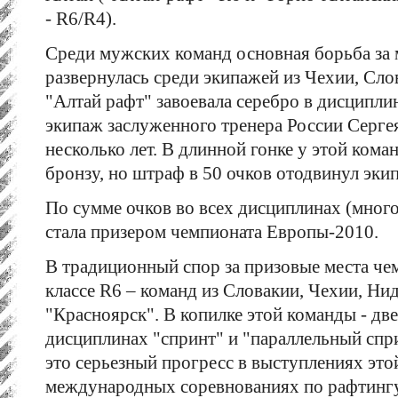
- R6/R4).
Среди мужских команд основная борьба за м
развернулась среди экипажей из Чехии, Сло
"Алтай рафт" завоевала серебро в дисциплин
экипаж заслуженного тренера России Серге
несколько лет. В длинной гонке у этой ком
бронзу, но штраф в 50 очков отодвинул эки
По сумме очков во всех дисциплинах (мног
стала призером чемпионата Европы-2010.
В традиционный спор за призовые места ч
классе R6 – команд из Словакии, Чехии, Ни
"Красноярск". В копилке этой команды - дв
дисциплинах "спринт" и "параллельный спри
это серьезный прогресс в выступлениях это
международных соревнованиях по рафтингу