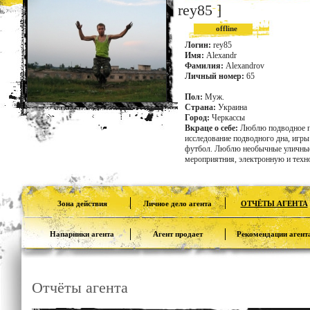
rey85 ]
offline
Логин:
rey85
Имя:
Alexandr
Фамилия:
Alexandrov
Личный номер:
65
Пол:
Муж.
Страна:
Украина
Город:
Черкассы
Вкраце о себе:
Люблю подводное п
исследование подводного дна, игры 
футбол. Люблю необычные уличны
мероприятния, электронную и техн
Зона действия
Личное дело агента
ОТЧЁТЫ АГЕНТА
Напарники агента
Агент продает
Рекомендации агент
Отчёты агента