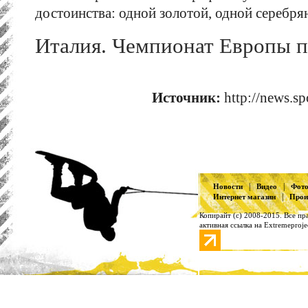
достоинства: одной золотой, одной серебря
Италия. Чемпионат Европы п
Источник:
http://news.s
|
|
Новости
Видео
Фот
|
Интернет магазин
Прои
Копирайт (с) 2008-2015. Все п
активная ссылка на Extremeproje