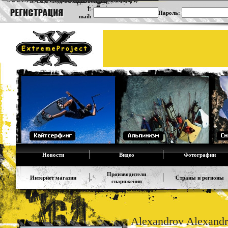
E-
Пароль:
mail:
Новости
Видео
Фотографии
Производители
Интернет магазин
Страны и регионы
снаряжения
Alexandrov Alexand