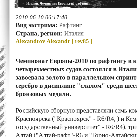
Италия. Чемпионат Европы по рафтингу
2010-06-10 06:17:40
Вид экстрима:
Рафтинг
Страна, регион:
Италия
Alexandrov Alexandr [
rey85
]
Чемпионат Европы-2010 по рафтингу в к
четырехместных судов состоялся в Итали
завоевала золото в параллельном спринт
серебро в дисиплине "слалом" среди шес
бронзовых медали.
Российскую сборную представляли семь ком
Красноярска ("Красноярск" - R6/R4, ) и Ке
государственный университет" - R6/R4), тр
Алтай ("Алтай-рафт"-R6 и "Горно-Алтайски