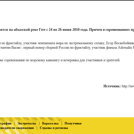
ятся на абхазской реке Геге с 24 по 26 июня 2010 года. Причем в соревнованиях 
 по фристайлу, участник чемпионата мира по экстремальному сплаву; Егор Воскобойник
тантин Васин - первый номер сборной России по фристайлу, участник финала Adrenalin 
же соревнования по морскому каякингу и вечеринка для участников и зрителей.
Источник:
http://n
|
|
|
ографии
Экстремалы
Барахолка
Попутчики
|
зводители снаряжения
Страны и регионы