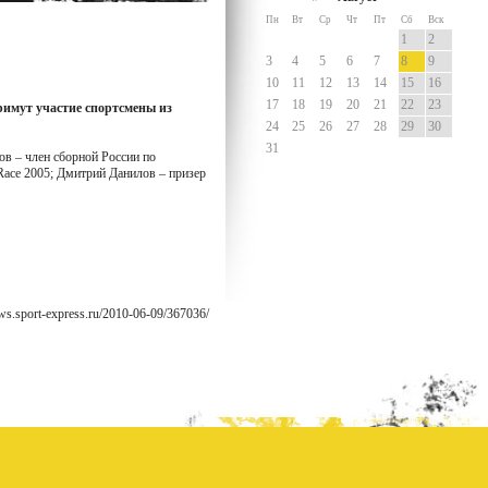
примут участие спортсмены из
ов – член сборной России по
Race 2005; Дмитрий Данилов – призер
ews.sport-express.ru/2010-06-09/367036/