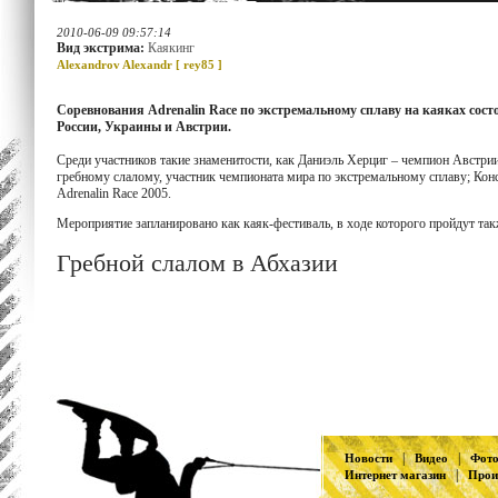
2010-06-09 09:57:14
Вид экстрима:
Каякинг
Alexandrov Alexandr [
rey85
]
Соревнования Adrenalin Race по экстремальному сплаву на каяках состо
России, Украины и Австрии.
Среди участников такие знаменитости, как Даниэль Херциг – чемпион Австрии
гребному слалому, участник чемпионата мира по экстремальному сплаву; Конс
Adrenalin Race 2005.
Мероприятие запланировано как каяк-фестиваль, в ходе которого пройдут так
Гребной слалом в Абхазии
|
|
Новости
Видео
Фот
|
Интернет магазин
Прои