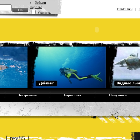
Забыли
пароль?
ГЛАВНАЯ
|
Узнавать
Экстремалы
Барахолка
Попутчики
 [ rey85 ]