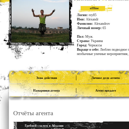
offline
Логин:
rey85
Имя:
Alexandr
Фамилия:
Alexandrov
Личный номер:
65
Пол:
Муж.
Страна:
Украина
Город:
Черкассы
Вкраце о себе:
Люблю подводное пл
необычные уличные мероприятния, 
Зона действия
Личное дело агента
Напарники агента
Агент продает
Отчёты агента
Гребной слалом в Абхазии