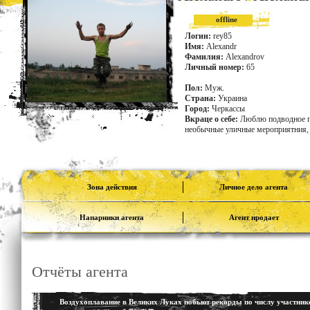
offline
Логин:
rey85
Имя:
Alexandr
Фамилия:
Alexandrov
Личный номер:
65
Пол:
Муж.
Страна:
Украина
Город:
Черкассы
Вкраце о себе:
Люблю подводное пл
необычные уличные мероприятния, 
Зона действия
Личное дело агента
Напарники агента
Агент продает
Отчёты агента
Воздухоплавание в Великих Луках побьют рекорды по числу участник