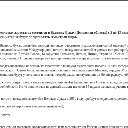
пловых аэростатах состоится в Великих Луках (Псковская область) с 5 по 13 июн
ек, которые будут представлять семь стран мира.
еликих Луках опять бьет рекорды по числу участников и должна стать самой массовой 
мандатной комиссии Международной встречи воздухоплавателей, в рамках которой пройд
 пилотов из 7 стран: России, Белоруссии, Германии, Латвии, Литвы, Украины и Чехии. 
ссии, чемпион Польши, серебряный призер чемпионата мира и другие титулованные пило
 воздухоплаванию на тепловых аэростатах планируют участвовать пилоты из пяти федер
волжского. Самое большое число заявок пришло от спортсменов Москвы, городов Моск
емпионате будут участвовать и пилоты-петербуржцы, выступающие за Ленинградскую об
, кроме общего зачета также претендующих на 4-й Кубок княгини Ольги по воздухопла
кой области. Из 48 заявленных на данный момент пилотов 14 подали заявки на участие
встречи воздухоплавателей в Великих Луках в 2010 году пройдут следующие соревнов
 тепловых аэростатах (национальный зачет);
зачет);
ается самым массовым воздухоплавательным мероприятием России и стран ближнего зар