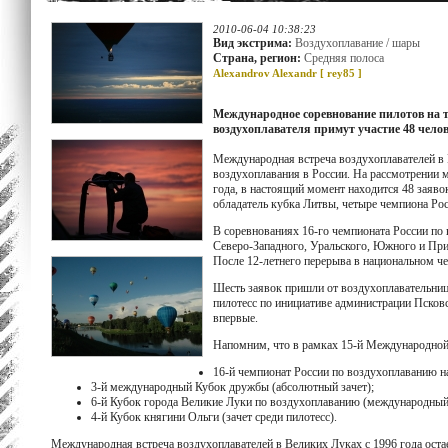
2010-06-04 10:38:23
Вид экстрима:
Воздухоплавание / шары
Страна, регион:
Средняя полоса
Alexandrov Alexandr [
rey85
]
Международное соревнование пилотов на те
воздухоплавателя примут участие 48 челов
Международная встреча воздухоплавателей в В
воздухоплавания в России. На рассмотрении 
года, в настоящий момент находится 48 заявок
обладатель кубка Литвы, четыре чемпиона Ро
В соревнованиях 16-го чемпионата России по
Северо-Западного, Уральского, Южного и При
После 12-летнего перерыва в национальном ч
Шесть заявок пришли от воздухоплавательниц
пилотесс по инициативе администрации Псковс
впервые.
Напомним, что в рамках 15-й Международной 
16-й чемпионат России по воздухоплаванию на
3-й международный Кубок дружбы (абсолютный зачет);
6-й Кубок города Великие Луки по воздухоплаванию (международный 
4-й Кубок княгини Ольги (зачет среди пилотесс).
Международная встреча воздухоплавателей в Великих Луках с 1996 года ост