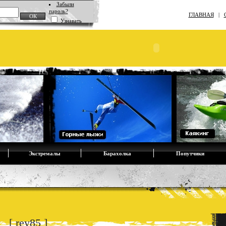
Забыли
пароль?
ГЛАВНАЯ
|
Узнавать
Экстремалы
Барахолка
Попутчики
 [ rey85 ]