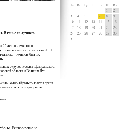
я. В гонке на лучшего
за 20 лет современного
ет и национальное первенство 2010
Среди них - чемпион Латвии,
ты.
альных округов России: Центрального,
овской области и Великих Лук.
ласть.
ванию, который разыгрывается среди
 в великолукском мероприятии
ания:
убежья. Ее проведение не