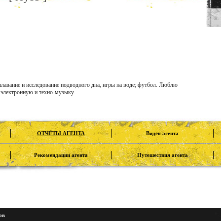
авание и исследование подводного дна, игры на воде; футбол. Люблю
электронную и техно-музыку.
ОТЧЁТЫ АГЕНТА
Видео агента
Рекомендации агента
Путешествия агента
ов